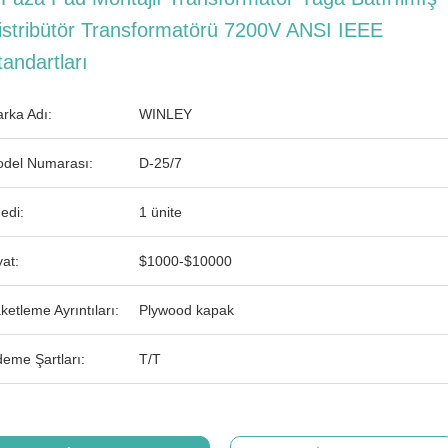
istribütör Transformatörü 7200V ANSI IEEE
tandartları
rka Adı:
WINLEY
del Numarası:
D-25/7
edi:
1 ünite
yat:
$1000-$10000
ketleme Ayrıntıları:
Plywood kapak
eme Şartları:
T/T