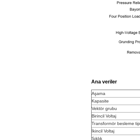
Ana veriler
Aşama
Kapasite
Vektör grubu
Birincil Voltaj
Transformör besleme tip
İkincil Voltaj
Sıklık