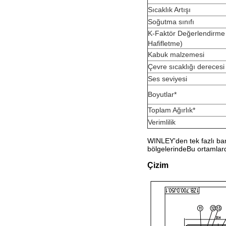
Sıcaklık Artışı
Soğutma sınıfı
K-Faktör Değerlendirme
Hafifletme)
Kabuk malzemesi
Çevre sıcaklığı derecesi
Ses seviyesi
Boyutlar*
Toplam Ağırlık*
Verimlilik
WINLEY'den tek fazlı ban
bölgelerindeBu ortamlard
Çizim