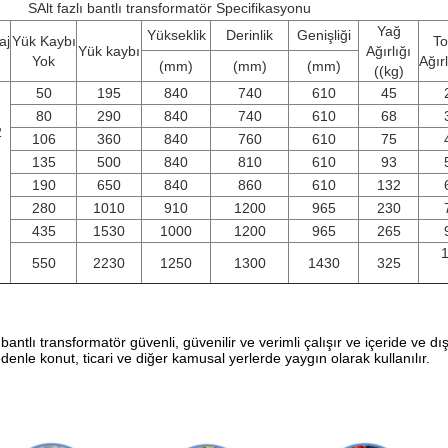
S
Alt fazlı bantlı transformatör Specifikasyonu
Yağ
Yükseklik
Derinlik
Genişliği
aj
Yük Kaybı
T
Yük kaybı
Ağırlığı
Yok
Ağırl
(mm)
(mm)
(mm)
((kg)
50
195
840
740
610
45
80
290
840
740
610
68
2
106
360
840
760
610
75
135
500
840
810
610
93
190
650
840
860
610
132
280
1010
910
1200
965
230
435
1530
1000
1200
965
265
550
2230
1250
1300
1430
325
antlı transformatör güvenli, güvenilir ve verimli çalışır ve içeride ve 
edenle konut, ticari ve diğer kamusal yerlerde yaygın olarak kullanılır.