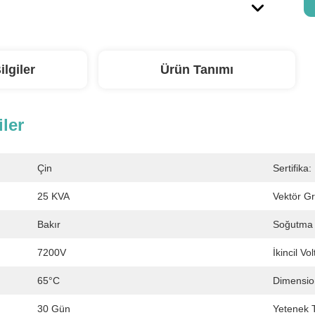
ilgiler
Ürün Tanımı
iler
Çin
Sertifika:
25 KVA
Vektör G
Bakır
Soğutma S
7200V
İkincil Vol
65°C
Dimensio
30 Gün
Yetenek T