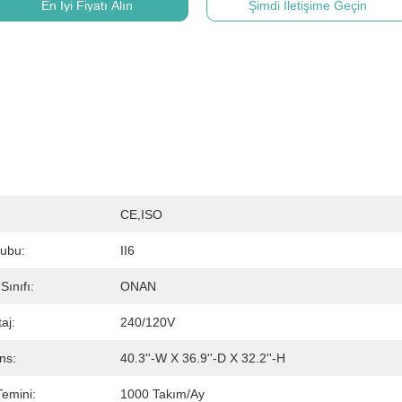
En İyi Fiyatı Alın
Şimdi İletişime Geçin
CE,ISO
rubu:
II6
ınıfı:
ONAN
taj:
240/120V
ns:
40.3''-W X 36.9''-D X 32.2''-H
emini:
1000 Takım/ay