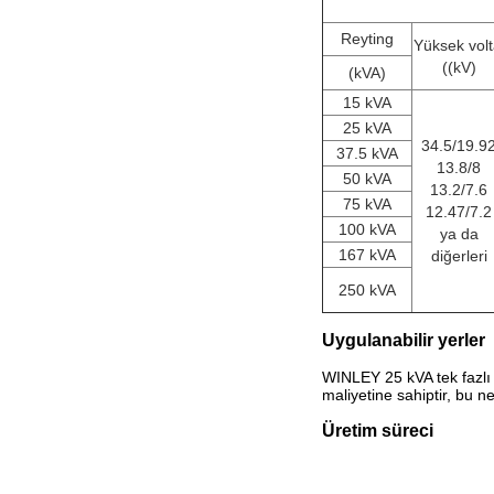
Reyting
Yüksek volt
((kV)
(kVA)
15 kVA
25 kVA
34.5/19.9
37.5 kVA
13.8/8
50 kVA
13.2/7.6
75 kVA
12.47/7.2
100 kVA
ya da
167 kVA
diğerleri
250 kVA
Uygulanabilir yerler
WINLEY 25 kVA tek fazlı b
maliyetine sahiptir, bu n
Üretim süreci