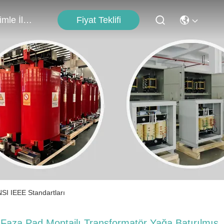
Fiyat Teklifi
Bizimle İletişim
SI IEEE Standartları
 Faza Pad Montajlı Transformatör Yağa Batırılmış