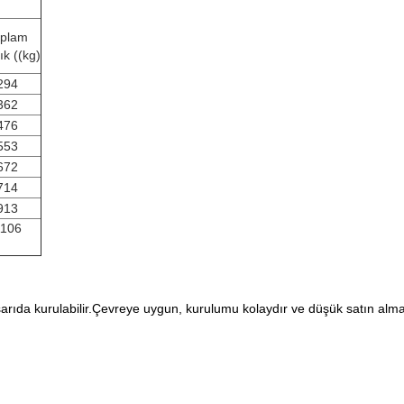
oplam
ık ((kg)
294
362
476
553
672
714
913
1106
dışarıda kurulabilir.Çevreye uygun, kurulumu kolaydır ve düşük satın alm