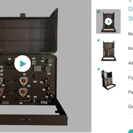
D
S
Ma
Mo
Ad
Fi
Pa
Öd