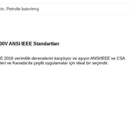
mör
, 
Petrolle batırılmış
200V ANSI IEEE Standartları
 2016 verimlilik derecelerini karşılıyor ve aşıyor.ANSI/IEEE ve CSA
eri ve Kanada'da çeşitli uygulamalar için ideal bir seçimdir.