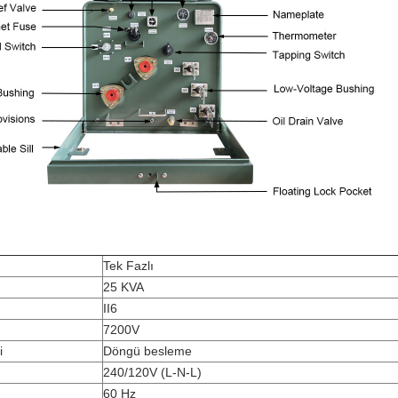
Tek Fazlı
25 KVA
II6
7200V
i
Döngü besleme
240/120V (L-N-L)
60 Hz