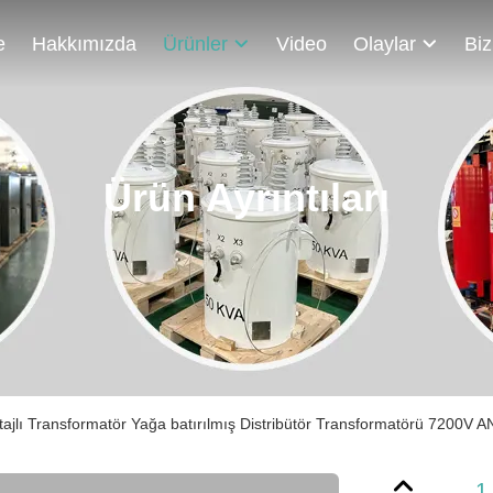
e
Hakkımızda
Ürünler
Video
Olaylar
Ürün Ayrıntıları
jlı Transformatör Yağa batırılmış Distribütör Transformatörü 7200V AN
1