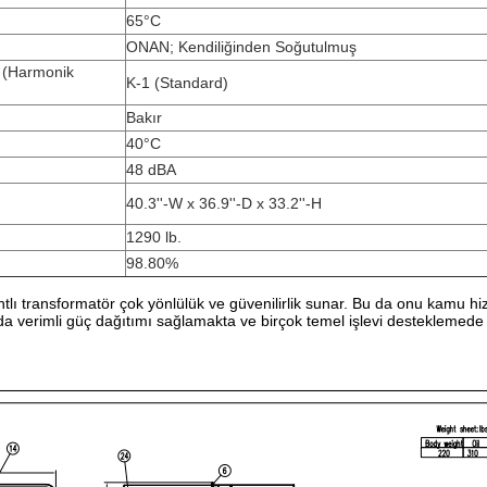
65°C
ONAN; Kendiliğinden Soğutulmuş
 (Harmonik
K-1 (Standard)
Bakır
40°C
48 dBA
40.3''-W x 36.9''-D x 33.2''-H
1290 lb.
98.80%
tlı transformatör çok yönlülük ve güvenilirlik sunar. Bu da onu kamu hiz
a verimli güç dağıtımı sağlamakta ve birçok temel işlevi desteklemede 