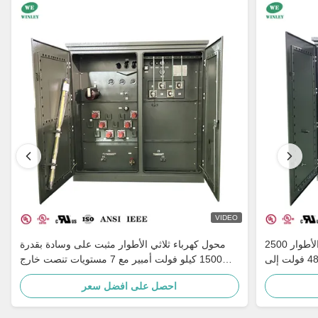
VIDEO
محول معزول مثبت على وسادة ثلاثي الأطوار 2500
محول كهرباء ثلاثي الأطوار مثبت على وسادة بقدرة
كيلو فولت أمبير، مغمور بالزيت، 480 فولت إلى
1500 كيلو فولت أمبير مع 7 مستويات تنصت خارج
480Y، IE
الدائرة، وتكييف متعدد الجهد، وعازل بورسلين للتأريض
احصل على افضل سعر