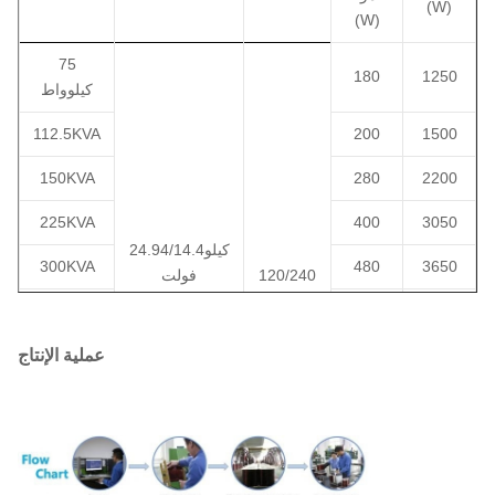
(W)
(W)
75
180
1250
كيلوواط
112.5KVA
200
1500
150KVA
280
2200
225KVA
400
3050
24.94/14.4كيلو
300KVA
480
3650
120/240
فولت
فولت
12.47/7.2كيلو
500KVA
680
5100
480Y/
فولت
277
34.5 كيلو فولت
7500
980
750KVA
عملية الإنتاج
فولت
19.92 كيلو
1000KVA
1150
10300
600Y/
فولت
347
13.8 كيلو فولت
1500KVA
1640
14500
فولت
13.2 كيلو فولت
أو غيرها
2000KVA
2160
20645