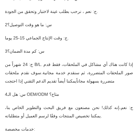
ج: نعم ، نرحب بطلب عينة لاختبار وتحقق من الجودة.
2س: ما هو وقت التوصيل؟
ج: وقت الإنتاج الجماعي 15-25 يوما.
3س: كم مدة الضمان؟
ج: 24 شهراً من B/L. إذا كانت هناك أي مشاكل في الملحقات، فقط قدم
صور الملحقات المتضررة، ثم سنقدم خدمة مجانية.سوف نقدم ملحقات
متضررة بسهولة مجاناًيمكننا أيضاً تقديم الدعم التقني إذا احتجت
4س: هل الـ OEM/ODM متاح؟
ج: نعم،إنه كذلك! نحن مصنعون مع فريق البحث والتطوير الخاص بنا،
يمكننا تخصيص المنتجات وفقًا لرسم العميل أو متطلباته.
خدمات مخصصة: