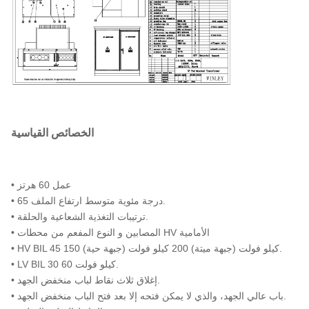
-40 درجة مئوية إلى +40 درجة
نطاق درجة حرارة التشغيل
مئوية -50 درجة فهرنهايت إلى
المحيطة
+104 درجة فهرنهايت
55 ديبا
مستوى الصوت
61-W × 44-D × 69-H
الأبعاد*
تلبي/تجاوز تقييمات الكفاءة
التصنيفات
الخصائص القياسية
لوزارة الطاقة لعام 2016
98.90٪
الكفاءة %
• عمل 60 هرتز
+/- 260 واط
لا فقدان الحمل (في واط)
• 65 درجة مئوية متوسط ارتفاع الملف.
• ترتيبات التغذية الشعاعية والحلقة.
فقدان الحمل الكامل (بالواط)
+/- 1,300 واط
• المصابين و النوع المفعم من محطات HV الأمامية
عند 100%
• HV BIL 45 150 كيلو فولت (جبهة ميتة) 200 كيلو فولت (جبهة حية).
• LV BIL 30 60 كيلو فولت.
• إغلاق ثلاث نقاط لباب منخفض الجهد.
• باب عالي الجهد، والذي لا يمكن فتحه إلا بعد فتح الباب منخفض الجهد.