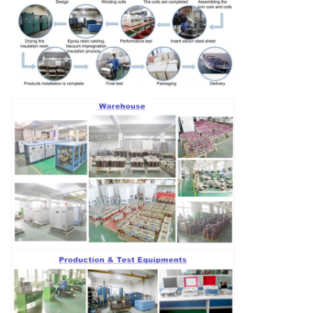
2500KVA
2680
23786
3000KVA
3300
25300
3750KVA
4125
27875
5000KVA
5200
30000