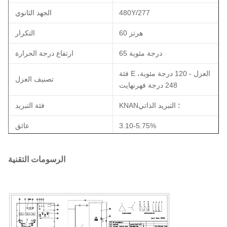
480Y/277
الجهد الثانوي
60 هرتز
التكرار
65 درجة مئوية
ارتفاع درجة الحرارة
فئة E العزل - 120 درجة مئوية،
تصنيف العزل
248 درجة فهرنهايت
KNAN؛ التبريد الذاتي
فئة التبريد
3.10-5.75%
عائق
تلبي معايير وزارة الطاقة 2016
، تلبي معايير CSA تلبي معايير
معايير الكفاءة
الرسومات التقنية
ANSI / IEEE
النحاس
مادة التلف
40 درجة مئوية
تصنيف درجة حرارة البيئة