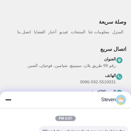
وصلة سريعة
المنزل
معلومات عنا
المنتجات
فيديو
أخبار
القضايا
اتصل بنا
اتصال سريع
العنوان
رقم 99 طريق يلان، سيمينغ، شيامين، فوجيان، الصين
الهاتف
0086-592-5510031
البريد الإلكتروني
steven@winley-electric.com
Steven
4:07 PM
نشرتنا الإخبارية