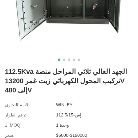
112.5Kva الجهد العالي ثلاثي المراحل منصة
تركيب المحول الكهربائي زيت غمر 13200V
إلى 480V
WINLEY
الاسم التجاري:
إس-112.5/15
رقم الطراز:
وحدة 1
الـ MOQ:
$5000-$150000
سعر: