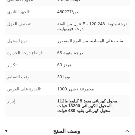
480ص/277
الجهد الثانوي:
عزل من الفئة E - 120 درجة مئوية، 248
تصنيف العزل:
درجة فهرنهايت
مثبت على الوسادة، من النوع المقصور
نوع المحول:
65 درجة مئوية
ارتفاع درجة الحرارة:
60 هرتز
تكرار:
30 يوما
وقت التسليم:
1000 مجموعة / شهر
القدرة على العرض:
,
112محول كهربائي بقوة 5 كيلوواط
إبراز:
,
المحول الكهربائي 13200 فولت
محول كهربائي بقوة 480 فولت
وصف المنتج