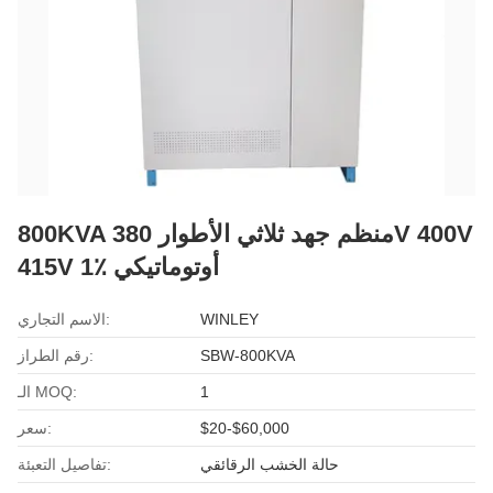
800KVA منظم جهد ثلاثي الأطوار 380V 400V
415V 1٪ أوتوماتيكي
WINLEY
الاسم التجاري:
SBW-800KVA
رقم الطراز:
1
الـ MOQ:
$20-$60,000
سعر:
حالة الخشب الرقائقي
تفاصيل التعبئة: