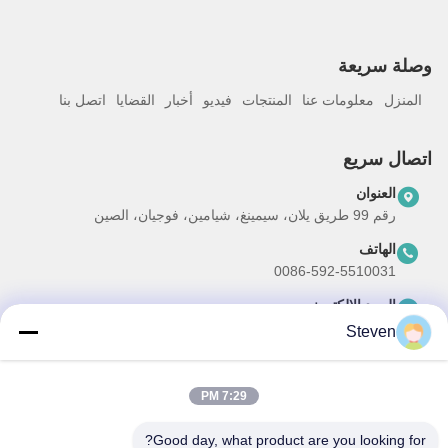
وصلة سريعة
المنزل
معلومات عنا
المنتجات
فيديو
أخبار
القضايا
اتصل بنا
اتصال سريع
العنوان
رقم 99 طريق يلان، سيمينغ، شيامين، فوجيان، الصين
الهاتف
0086-592-5510031
البريد الإلكتروني
steven@winley-electric.com
Steven
7:29 PM
نشرتنا الإخبارية
Good day, what product are you looking for?