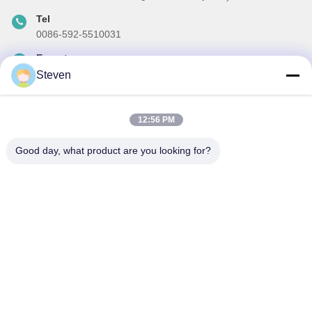
Tel
0086-592-5510031
E-posta
steven@winley-electric.com
Steven
12:56 PM
Haber Bültenimiz
Good day, what product are you looking for?
İndirimler ve daha fazlası için bültenimize abone olun.
Eposta Gönder