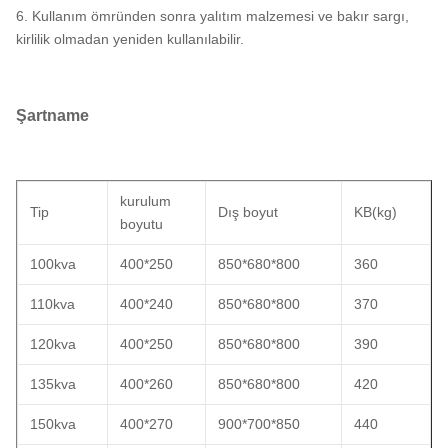
6. Kullanım ömründen sonra yalıtım malzemesi ve bakır sargı,
kirlilik olmadan yeniden kullanılabilir.
Şartname
kurulum
Tip
Dış boyut
KB(kg)
boyutu
100kva
400*250
850*680*800
360
110kva
400*240
850*680*800
370
120kva
400*250
850*680*800
390
135kva
400*260
850*680*800
420
150kva
400*270
900*700*850
440