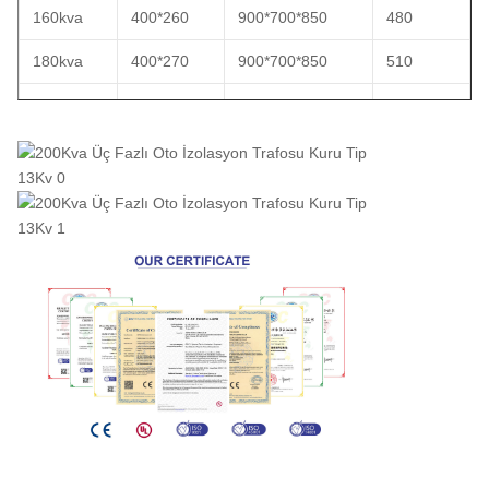
160kva
400*260
900*700*850
480
180kva
400*270
900*700*850
510
200kva
400*275
900*700*850
600
250kva
500*290
950*750*900
700
270kva
500*300
950*750*900
750
300kva
500*300
1000*800*1000
820
350kva
500*320
1050*800*1000
880
400kva
500*320
1100*830*1000
950
500kva
500*350
1100*850*1000
1100