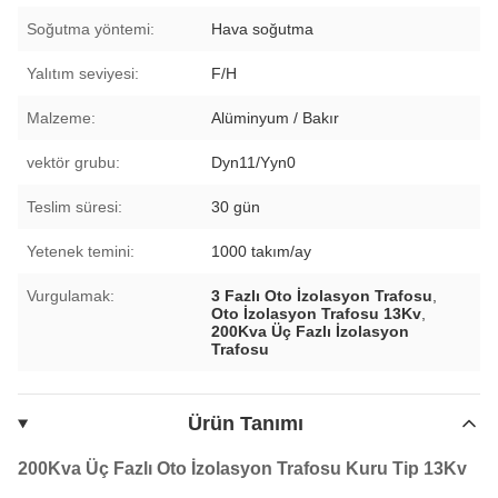
Soğutma yöntemi:
Hava soğutma
Yalıtım seviyesi:
F/H
Malzeme:
Alüminyum / Bakır
vektör grubu:
Dyn11/Yyn0
Teslim süresi:
30 gün
Yetenek temini:
1000 takım/ay
Vurgulamak:
3 Fazlı Oto İzolasyon Trafosu
,
Oto İzolasyon Trafosu 13Kv
,
200Kva Üç Fazlı İzolasyon
Trafosu
Ürün Tanımı
200Kva Üç Fazlı Oto İzolasyon Trafosu Kuru Tip 13Kv