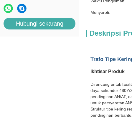
Waktu Pengiriman:
Menyoroti:
Hubungi sekarang
Deskripsi P
Trafo Tipe Keri
Ikhtisar Produk
Dirancang untuk fasil
daya sekunder 480Y/27
pendinginan AN/AF, da
untuk persyaratan AN
Struktur tipe kering 
pendinginan berbantu