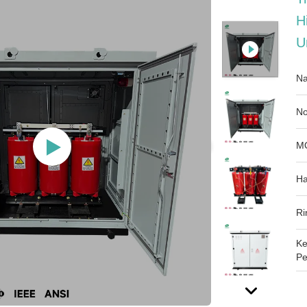
H
U
Na
No
M
Ha
Ri
Ke
Pe