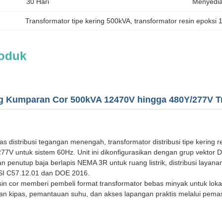
30 Hari
Menyedi
Transformator tipe kering 500kVA
, 
transformator resin epoks
roduk
ng Kumparan Cor 500kVA 12470V hingga 480Y/277V T
itas distribusi tegangan menengah, transformator distribusi tipe kerin
7V untuk sistem 60Hz. Unit ini dikonfigurasikan dengan grup vektor Dy
n penutup baja berlapis NEMA 3R untuk ruang listrik, distribusi layana
SI C57.12.01 dan DOE 2016.
resin cor memberi pembeli format transformator bebas minyak untuk l
an kipas, pemantauan suhu, dan akses lapangan praktis melalui pemas