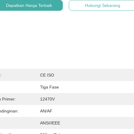
Dapatkan Harga Terbaik
Hubungi Sekarang
:
CE ISO
Tiga Fase
 Primer:
12470V
ndinginan:
AN/AF
ANSI/IEEE