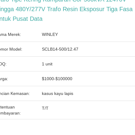
ingga 480Y/277V Trafo Resin Eksposur Tiga Fasa
ntuk Pusat Data
ma Merek:
WINLEY
mor Model:
SCLB14-500/12.47
OQ:
1 unit
rga:
$1000-$100000
ncian Kemasan:
kasus kayu lapis
tentuan
T/T
mbayaran: