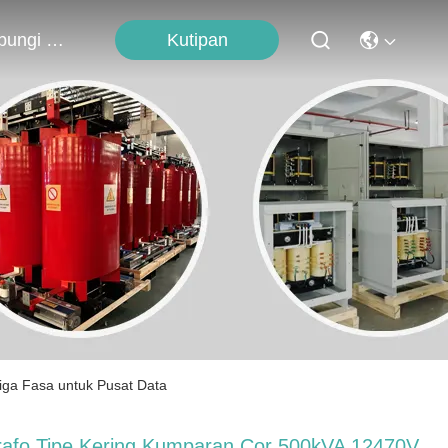
Kutipan
Hubungi Kami
iga Fasa untuk Pusat Data
rafo Tipe Kering Kumparan Cor 500kVA 12470V