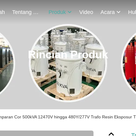
ah
Tentang Kami
Produk
Video
Acara
Rincian Produk
umparan Cor 500kVA 12470V hingga 480Y/277V Trafo Resin Eksposur T
T