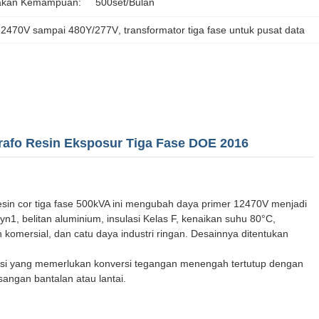
akan Kemampuan:
500set/bulan
i 12470V sampai 480Y/277V
, 
transformator tiga fase untuk pusat data
rafo Resin Eksposur Tiga Fase DOE 2016
g resin cor tiga fase 500kVA ini mengubah daya primer 12470V menjadi
n1, belitan aluminium, insulasi Kelas F, kenaikan suhu 80°C,
n komersial, dan catu daya industri ringan. Desainnya ditentukan
okasi yang memerlukan konversi tegangan menengah tertutup dengan
angan bantalan atau lantai.