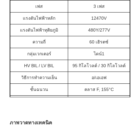
เฟส
3 เฟส
แรงดันไฟฟ้าหลัก
12470V
แรงดันไฟฟ้าทุติยภูมิ
480Y/277V
ความถี่
60 เฮิรตซ์
กลุ่มเวกเตอร์
ไดน์1
HV BIL / LV BIL
95 กิโลโวลต์ / 30 กิโลโวลต์
วิธีการทำความเย็น
อ/เอเอฟ
ชั้นฉนวน
คลาส F, 155°C
อุณหภูมิสูงขึ้น
80°ซ
ความต้านทาน
5.14%
ภาพวาดทางเทคนิค
ไม่มีการสูญเสียโหลด
925.4W
การสูญเสียโหลด
4991.1W