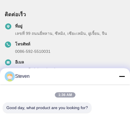
ติดต่อเร็ว
ที่อยู่
เลขที่ 99 ถนนยี่หลาน, ซีหมิง, เซียะเหมิน, ฝูเจี้ยน, จีน
โทรศัพท์
0086-592-5510031
อีเมล
steven@winley-electric.com
Steven
1:36 AM
ข่าวสารของเรา
Good day, what product are you looking for?
สมัครสมาชิกข่าวสารของเรา เพื่อรับส่วนลดและอื่นๆ