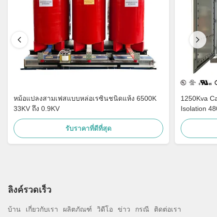
หม้อแปลงสามเฟสแบบหล่อเรซินชนิดแห้ง 6500K
1250Kva Cast Resin Dry Type Transformers
33KV ถึง 0.9KV
Isolation 4
รับราคาที่ดีที่สุด
ลิงค์รวดเร็ว
บ้าน
เกี่ยวกับเรา
ผลิตภัณฑ์
วิดีโอ
ข่าว
กรณี
ติดต่อเรา