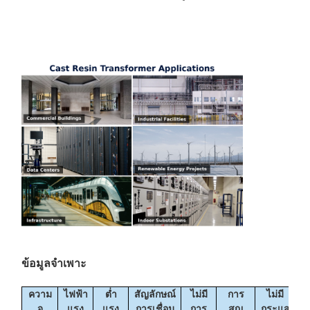
ข้อมูลจำเพาะ
ความ
ไฟฟ้า
ต่ำ
สัญลักษณ์
ไม่มี
การ
ไม่มี
จุ
แรง
แรง
การเชื่อม
การ
สูญ
กระแส
ห