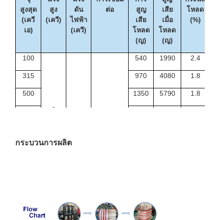
สูงสุด
สูง
ดัน
ต่อ
สูญ
เสีย
โหลด
(
(เควี
(เควี)
ไฟฟ้า
เสีย
เมื่อ
(%)
เอ)
(เควี)
โหลด
โหลด
(ญ)
(ญ)
100
540
1990
2.4
315
970
4080
1.8
1
500
1350
5790
1.8
1
6
630
1530
6840
1.6
1
6.3
ไดน์11
1,000
2070
9780
1.4
2
หยิน0
กระบวนการผลิต
10
0.4
1250
2380
11500
1.4
2
10.5
1600
2790
13800
1.4
3
11
2000
3240
16300
1.2
4
2500
3870
19300
1.2
4