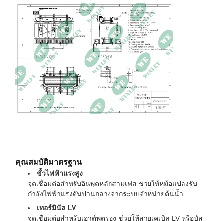
ประสิทธิภาพ
99.10%
วัสดุที่คดเคี้ยว
อลูมิเนียม
คะแนนสิ่งที่แนบมา
NEMA 3R ทนฝนและแดด
ขนาด
77L × 59W × 83H นิ้ว
น้ำหนัก
4784 ปอนด์
คุณสมบัติมาตรฐาน
ขั้วไฟฟ้าแรงสูง
จุดเชื่อมต่อสำหรับอินพุตหลักสามเฟส ช่วยให้หม้อแปลงรับ
กำลังไฟฟ้าแรงดันปานกลางจากระบบจำหน่ายต้นน้ำ
เทอร์มินัล LV
จุดเชื่อมต่อสำหรับเอาต์พุตรอง ช่วยให้สายเคเบิล LV หรือบัส