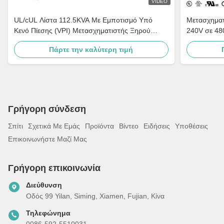
VIDEO
UL/cUL Λίστα 112.5KVA Με Εμποτισμό Υπό
Μετασχηματ
Κενό Πίεσης (VPI) Μετασχηματιστής Ξηρού
240V σε 48
Τύπου 240V σε 480V Συμμορφώνεται με DOE
Ισχύος και
Πάρτε την καλύτερη τιμή
2016
Γρήγορη σύνδεση
Σπίτι
Σχετικά Με Εμάς
Προϊόντα
Βίντεο
Ειδήσεις
Υποθέσεις
Επικοινωνήστε Μαζί Μας
Γρήγορη επικοινωνία
Διεύθυνση
Οδός 99 Yilan, Siming, Xiamen, Fujian, Κίνα
Τηλεφώνημα