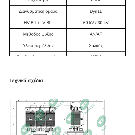
Διανυσματική ομάδα
Dyn11
HV BIL / LV BIL
60 kV / 30 kV
Μέθοδος ψύξης
AN/AF
Υλικό περιέλιξης
Χαλκός
Άνοδος θερμοκρασίας
115°C
Κατηγορία μόνωσης
Κατηγορία F, 155°C
Μη ενεργοποιημένο
Τεχνικά σχέδια
Αλλαγή πατήματος
χειροκίνητο εναλλάκτη
βρύσης 5 θέσεων
7245 / 7073 / 6900 / 6728
Τάσεις βρύσης
/ 6555 V
Απώλεια χωρίς φορτίο
2507 W
Απώλεια φορτίου
13660W στους 145°C