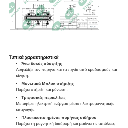
Αντίσταση
5,65% στους 115°C
βραχυκυκλώματος
Ρεύμα χωρίς φορτίο
0,29%
Αποδοτικότητα
99,36%
Διαστάσεις
96,5" L × 66,9" Π × 92,5" Υ
Τυπικά χαρακτηριστικά
Βάρος
11740 λίβρες
Άνω δοκός σύσφιξης
Ασφαλίζει τον πυρήνα και τα πηνία από κραδασμούς και
κίνηση.
Μονωτικά Μπλοκ στήριξης
Παρέχει στήριξη και μόνωση.
Τριφασικές περιελίξεις
Μεταφέρει ηλεκτρική ενέργεια μέσω ηλεκτρομαγνητικής
επαγωγής.
Πλαστικοποιημένος πυρήνας σιδήρου
Παρέχει τη μαγνητική διαδρομή και μειώνει τις απώλειες