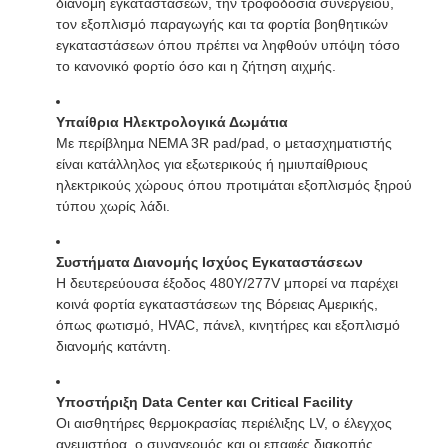
διανομή εγκαταστάσεων, την τροφοδοσία συνεργείου,
τον εξοπλισμό παραγωγής και τα φορτία βοηθητικών
εγκαταστάσεων όπου πρέπει να ληφθούν υπόψη τόσο
το κανονικό φορτίο όσο και η ζήτηση αιχμής.
Υπαίθρια Ηλεκτρολογικά Δωμάτια
Με περίβλημα NEMA 3R pad/pad, ο μετασχηματιστής
είναι κατάλληλος για εξωτερικούς ή ημιυπαίθριους
ηλεκτρικούς χώρους όπου προτιμάται εξοπλισμός ξηρού
τύπου χωρίς λάδι.
Συστήματα Διανομής Ισχύος Εγκαταστάσεων
Η δευτερεύουσα έξοδος 480Y/277V μπορεί να παρέχει
κοινά φορτία εγκαταστάσεων της Βόρειας Αμερικής,
όπως φωτισμό, HVAC, πάνελ, κινητήρες και εξοπλισμό
διανομής κατάντη.
Υποστήριξη Data Center και Critical Facility
Οι αισθητήρες θερμοκρασίας περιέλιξης LV, ο έλεγχος
ανεμιστήρα, ο συναγερμός και οι επαφές διακοπής