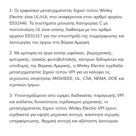
1. Οι τριφασικοί μετασχηματιστές ξηρού τύπου Winley
Electric είναι UL/cUL που αναφέρονται στον αριθμό αρχείου
E531446. Τα συστήματα μόνωσης Κατηγορίας C με
πιστοποίηση UL είναι επίσης διαθέσιμα με τον αριθμό
αρχείου E531317 για την υποστήριξη της συμμόρφωσης και
λειτουργίας του έργου στη Βόρεια Αμερική.
2. Με εμπειρία σε έργα κοινής ωφέλειας, βιομηχανικής,
εμπορικής, ηλιακής φωτοβολταϊκής, κέντρων δεδομένων και
υποδομής της Βόρειας Αμερικής, η Winley Electric σχεδιάζει
μετασχηματιστές ξηρού τύπου VPI για να καλύψει τις
ισχύουσες απαιτήσεις ANSI/IEEE, UL, CSA, NEMA, DOE και
σχετικών έργων.
3. Υποστηριζόμενοι από ώριμες διαδικασίες παραγωγής VPI
και ευέλικτες δυνατότητες σχεδιασμού μηχανικής, οι
μετασχηματιστές ξηρού τύπου Winley Electric VPI έχουν
σχεδιαστεί για υψηλή μηχανική αντοχή, ικανότητα ισχυρής
υπερφόρτωσης, θερμική αντοχή και αξιόπιστη λειτουργία.