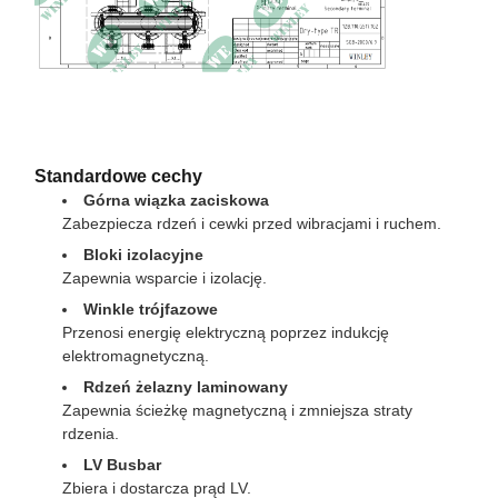
Impedancja zwarcia
115°C
Prąd bez obciążenia
0.29%
Efektywność
99.36%
Wymiary
96.5"L × 66.9"W × 92.5"H
Standardowe cechy
Waga
11740 funtów
Górna wiązka zaciskowa
Zabezpiecza rdzeń i cewki przed wibracjami i ruchem.
Bloki izolacyjne
Zapewnia wsparcie i izolację.
Winkle trójfazowe
Przenosi energię elektryczną poprzez indukcję
elektromagnetyczną.
Rdzeń żelazny laminowany
Zapewnia ścieżkę magnetyczną i zmniejsza straty
rdzenia.
LV Busbar
Zbiera i dostarcza prąd LV.