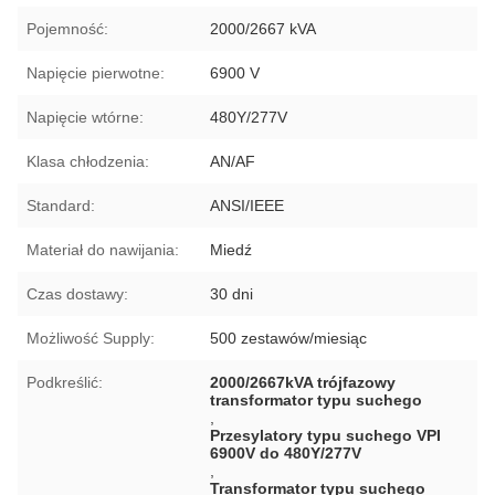
Pojemność:
2000/2667 kVA
Napięcie pierwotne:
6900 V
Napięcie wtórne:
480Y/277V
Klasa chłodzenia:
AN/AF
Standard:
ANSI/IEEE
Materiał do nawijania:
Miedź
Czas dostawy:
30 dni
Możliwość Supply:
500 zestawów/miesiąc
Podkreślić:
2000/2667kVA trójfazowy
transformator typu suchego
,
Przesylatory typu suchego VPI
6900V do 480Y/277V
,
Transformator typu suchego