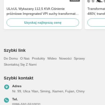
UL/cUL Wykazany 112,5 KVA Ciśnienie
Transformat
próżniowe Impregnated VPI suchy transformator
480V, trans
typu 240V do 480V Spełnić DOE 2016
transformat
Uzyskaj najlepszą cenę
Szybki link
Do Domu
O Nas
Produkty
Wideo
Nowości
Sprawy
Skontaktuj Się Z Nami
Szybki kontakt
Adres
Nr. 99, Ulica Yilan, Siming, Xiamen, Fujian, Chiny
Tel.
0086-592-5510031