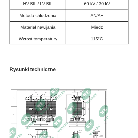
HV BIL / LV BIL
60 kV / 30 kV
Metoda chłodzenia
AN/AF
Materiał nawijania
Miedź
Wzrost temperatury
115°C
Klasa izolacji
Klasa F, 155°C
5-pozycyjny ręczny
Zmiennik
wymiennik odkurzacza bez
Rysunki techniczne
prądu
7245 / 7073 / 6900 / 6728 /
Napięcia z kranu
6555V
Brak utraty obciążenia
2507W
13660W w temperaturze
Utrata obciążenia
145°C
50,65% w temperaturze