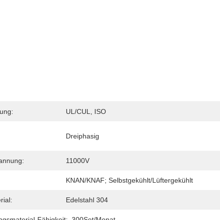
rung:
UL/cUL, ISO
Dreiphasig
annung:
11000V
KNAN/KNAF; Selbstgekühlt/Lüftergekühlt
ial:
Edelstahl 304
gsmaterial-Fähigkeit:
300Set/Monat