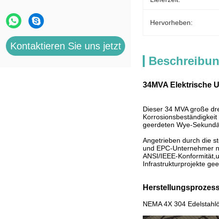
Hervorheben:
Kontaktieren Sie uns jetzt
Beschreibun
34MVA Elektrische U
Dieser 34 MVA große dre
Korrosionsbeständigkeit
geerdeten Wye-Sekundär,
Angetrieben durch die s
und EPC-Unternehmer nac
ANSI/IEEE-Konformität,u
Infrastrukturprojekte geei
Herstellungsprozess
NEMA 4X 304 Edelstahlö