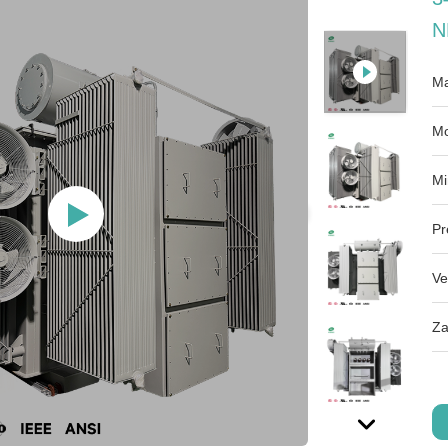
N
Ma
Mo
Mi
Pr
Ve
Za