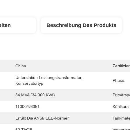
eiten
Beschreibung Des Produkts
China
Zertifizie
Unterstation Leistungstransformator, 
Phase:
Konservatortyp
34 MVA (34.000 KVA)
Primärsp
11000Y/6351
Kühlkurs:
Erfüllt Die ANSI/IEEE-Normen
Tankmater
60 TAGE
Versorgun