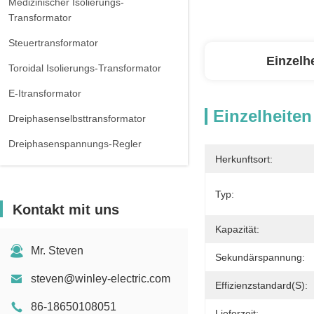
Medizinischer Isolierungs-
Transformator
Steuertransformator
Einzelh
Toroidal Isolierungs-Transformator
E-Itransformator
Einzelheiten
Dreiphasenselbsttransformator
Dreiphasenspannungs-Regler
Herkunftsort:
Dreiphasenreaktor
Typ:
Kontakt mit uns
Kapazität:
Mr. Steven
Sekundärspannung:
steven@winley-electric.com
Effizienzstandard(s):
86-18650108051
Lieferzeit: