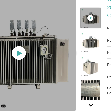
2
C
No
Nu
No
Pr
Dé
Co
Pa