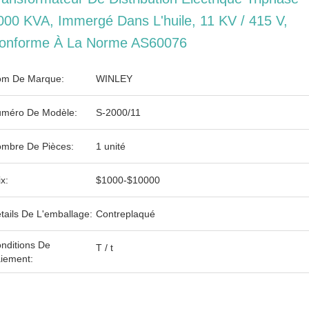
000 KVA, Immergé Dans L'huile, 11 KV / 415 V,
onforme À La Norme AS60076
m De Marque:
WINLEY
méro De Modèle:
S-2000/11
mbre De Pièces:
1 unité
ix:
$1000-$10000
tails De L'emballage:
Contreplaqué
nditions De
T / t
iement: