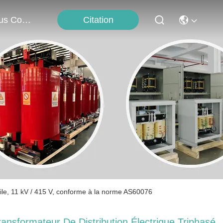
Citation
Nous Contacter
uile, 11 kV / 415 V, conforme à la norme AS60076
ransformateur De Distribution Électrique Triphasé