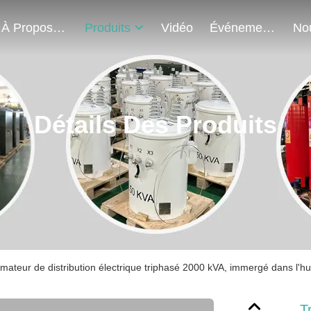
À Propos De Nous
Produits
Vidéo
Événements
Détails Des Produits
mateur de distribution électrique triphasé 2000 kVA, immergé dans l'h
T