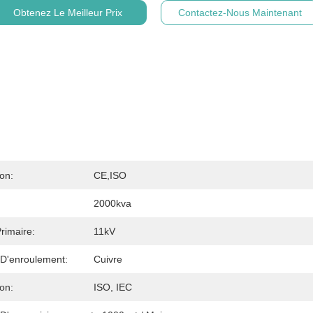
Obtenez Le Meilleur Prix
Contactez-Nous Maintenant
ion:
CE,ISO
2000kva
rimaire:
11kV
 D'enroulement:
Cuivre
ion:
ISO, IEC