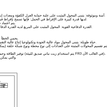
1آمنة وموثوقة: يتبنى المحول المثبت على علبة حماية العزل الكفؤة ومعدات إبعاد الحرارة ، وهيكل خزانة الكابلات معقول ،والتي يمكن أن تضمن بفعالية سلامة وموثوقية معدات الطاقة.
2لديها قدرة كبيرة على الإفراط في الحمل: فإنها تسمح بإفراط في الحمل مرتين لمدة ساعتين و1.6 مرة في 7 ساعات ، ولكنها لا تؤثر على عمر المحول المثبت على العلبة.
3يتم اعتماد سدادة الكوع: فمن المريح جدا لربط الكابل الدخول عالية الجهد، ويمكن أن يتم توصيلها وإخراجه مع الطاقة.
4القدرة الدفاعية القوية: المحول المثبت على المربع لديه القدرة الدفاعية القوية،والتي يمكن أن تقاوم بفعالية ذروة الجهد الفوري في معدات الطاقة وتحمي المعدات من الضرر.
ب. فيوز حماية الحد من التيار الاحتياطي (ELSP) يحمي الخطأ داخل محول الصندوق ويستخدم لحماية الجانب عالي الجهد.
6حياة طويلة: يتبنى المحول مواد عالية الجودة وتكنولوجيا إنتاج عالية التقنية ، والتي هي متينة ولديها عمر خدمة أطول.عمر الخدمة الكلي أعلى من عامة المحولات المغمورة بالزيت.
والتي يمكن أن تضمن ليس فقط كفاءة عالية في استخدام الطاقة، ولكن أيضا تقليل نفايات الطاقة وتقليل التلوث للبيئة.