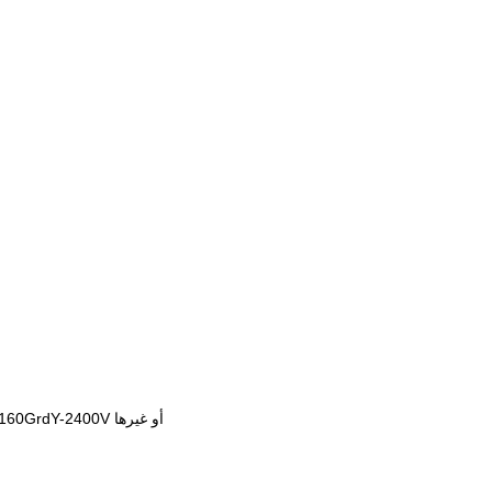
: 34.5kV-19.92kV،24.94kV-14.4kV13.8kV-7.957kV13.2kV-7.62kV12.47kV-7.2kV، 4160GrdY-2400V أو غيرها