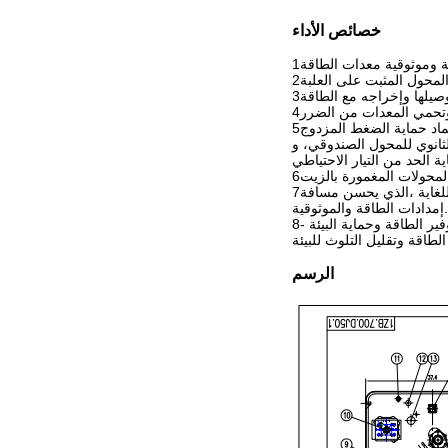
خصائص الأداء
لثانوي للمحول الصندوقي، و
7يتم تقسيم المحولات المثبتة على العدادات إلى نوع محطة ونوع شبكة حلقة (يمكن أن يوفر محول واحد الطاقة إلى محول آخر في نفس الوقت). التحويل مريح للغاية ،الذي يحسن مسافة
إمدادات الطاقة والموثوقية.
8- توفير الطاقة وحماية البيئة: في تصميم واستخدام المحولات المثبتة على العلب،يتم التركيز على توفير الطاقة وحماية البيئة (يتم استخدام زيت نباتي صديق للبيئة FR3 في الغالب الآن)،
الرسم