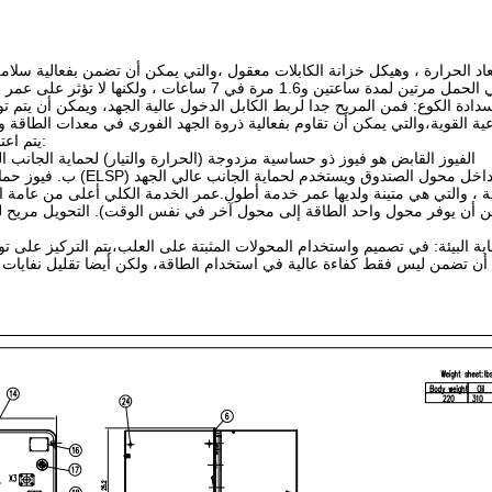
5يتم اعتماد حماية الضغط المزدوج:
الفيوز القابض هو فيوز ذو حساسية مزدوجة (الحرارة والتيار) لحماية الجانب ا