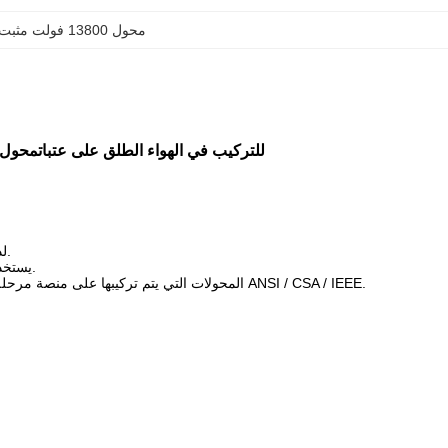
محول 13800 فولت مثبت على عتبة
محول 25kva واحد المرحلة المثبت على عتبة DOE 2016 معيار 13800V للتركيب في الهواء الطلق على عتبات
محول 
3لديها خصائص الحجم الصغير، والوزن الخفيف، وانخفاض الضوضاء، وانخفاض الخسارة، والسلامة والموثوقية.
4يستخدم على نطاق واسع في الأحياء السكنية والمراكز التجارية والمستشفيات والحدائق والمدارس وما إلى ذلك.
5.المحولات التي يتم تركيبها على منصة مرحلة واحدة يتم تبريدها ذاتياً ، وتتوفر في حلقة أو تغذية شعاعية ، وتمتلك واجهة ميتة ، وتلبي أو تتجاوز معايير ANSI / CSA / IEEE.