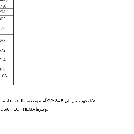
(kg)
294
362
476
553
672
714
913
106
المحولات ذات المرحلة الواحدة المثبتة على العلبة التي تنتجها WINLEY آمنة وصديقة للبيئة وقابلة للتخصيص ، بقدرة 10-333KVA وجهد يصل إلى 34.5KV.
تم تصميم المنتجات وفقًا لمعايير متعددة وتلبي أو حتى تتجاوز معايير DOE 2016 ، IEEE ، ANS ، CSA ، IEC ، NEMA وغيرها.