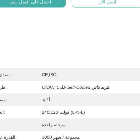
اتصل الآن
احصل على افضل سعر
CE,ISO
إصدار الشهادات:
تبريد ذاتي
Self-Cooled
على؛
ONAN;
طريقة التبريد:
أ / هـ
مستوى العزل:
240/120 فولت (L-N-L)
الجهد الثانوي:
مرحلة واحدة
1000 مجموعة / شهر
القدرة على العرض: