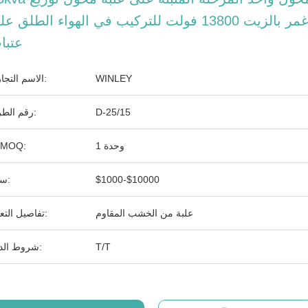
غمر بالزيت 13800 فولت للتركيب في الهواء الطلق ع
عتبا
WINLEY
الاسم التجاري:
D-25/15
رقم الطراز:
وحدة 1
الـ MOQ:
$1000-$10000
سعر:
علبة من الخشب المقاوم
تفاصيل التعبئة:
T/T
شروط الدفع: