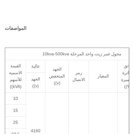
المواصفات
10kva-500kva محول غمر زيت واحد المرحلة
عائق
القيمة
عالية
الجهد
الدائرة
رمز
الاسمية
المعيار
المنخفض
الجهد
لقصيرة
الاتصال
للأسهم
((v)
((v)
((kVA)
((%)
10
15
25
4160