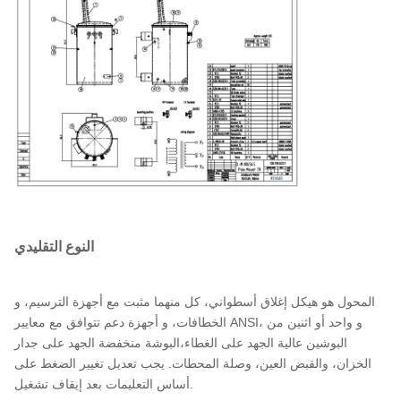
الصلب الموجه للحبوب
المواد الأساسية
الفولاذ المطلي
مادة الخزان
30.70''-W x 31.85''-D x 47.20''-H
الأبعاد*
99.05%
الكفاءة
+/- 270 واط
لا فقدان الحمل (في واط)
خسارة الحمل الكامل (في
+/- 1,100 واط
واط)
النوع التقليدي
المحول هو هيكل إغلاق أسطواني، كل منهما مثبت مع أجهزة الترسيم، و
الخطافات، و أجهزة دعم تتوافق مع معايير ANSI، و واحد أو اثنين من
البوشين عالية الجهد على الغطاء،البوشة منخفضة الجهد على جدار
الخزان، والقبض العين، وصلة المحطات. يجب تعديل تغيير الضغط على
أساس التعليمات بعد إيقاف تشغيل.