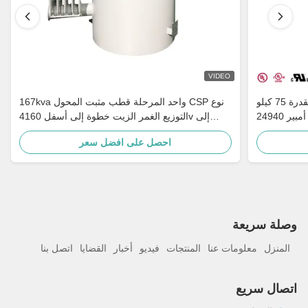
VIDEO
محول مثبت على عمود أحادي الطور بقدرة 75 كيلو
167kva واحد المرحلة قطب مثبت المحول CSP نوع
فولت أمبير 24940GrdY/14400V إلى 120/240V
التوزيع الغمر الزيت خطوة إلى أسفل 4160v إلى
ناطق الريفية
480v
احصل على افضل سعر
وصلة سريعة
المنزل
معلومات عنا
المنتجات
فيديو
أخبار
القضايا
اتصل بنا
اتصال سريع