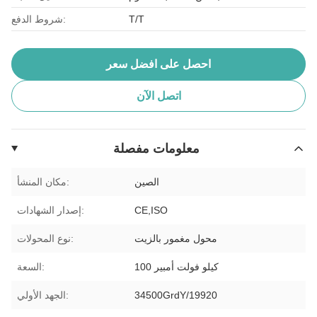
T/T
شروط الدفع:
احصل على افضل سعر
اتصل الآن
معلومات مفصلة
الصين
مكان المنشأ:
CE,ISO
إصدار الشهادات:
محول مغمور بالزيت
نوع المحولات:
100 كيلو فولت أمبير
السعة:
34500GrdY/19920
الجهد الأولي: