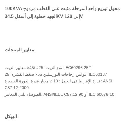
100KVA محول توزيع واحد المرحلة مثبت على القطب مزدوج
الجهد خطوة إلى أسفل 34.5KV إلى 120V
معايير المنتجات:
نوع الزيت: 25# /45# معايير الزيت: IEC60296 25#
ضغط القشرة: 25 kpa قوانين زجاجات البورسلين: IEC60137
قدرة الإفراط في الحمل: 10 ٪ معيار قدرة الدورة القصيرة: ANSI
C57.12-2000
الضوضاء تلبي المعايير: ANSI/IEEE C57.12.90 أو IEC 60076-10
الهيكل