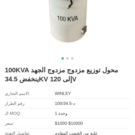
100KVA محول توزيع مزدوج مزدوج الجهد
ينخفض 34.5KV إلى 120V
WINLEY
الاسم التجاري:
د-100/34.5
رقم الطراز:
وحدة 1
الـ MOQ:
$1000-$10000
سعر:
علبة من الخشب المقاوم
تفاصيل التعبئة: