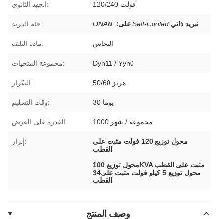
120/240 فولت
الجهد الثانوي:
تبريد ذاتي
Self-Cooled
على؛
ONAN;
فئة التبريد:
النحاس
مادة التلف:
Dyn11 / Yyn0
مجموعة المتجهات:
50/60 هرتز
التكرار:
30 يوما
وقت التسليم:
1000 مجموعة / شهر
القدرة على العرض:
محول توزيع 120 فولت مثبت على
إبراز:
القطب
,
,
محول توزيع 100KVA مثبت على القطب
34محول توزيع 5 كيلو فولت مثبت على
القطب
وصف المنتج