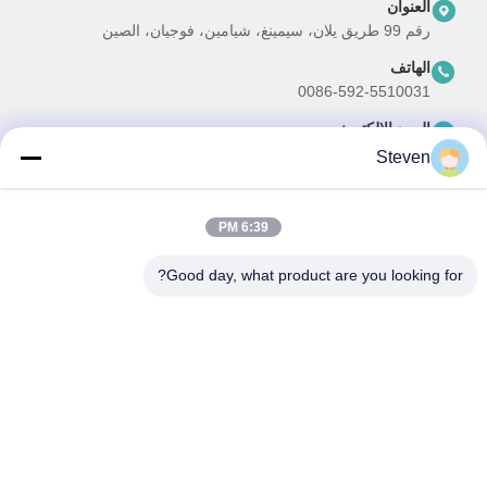
العنوان
رقم 99 طريق يلان، سيمينغ، شيامين، فوجيان، الصين
الهاتف
0086-592-5510031
البريد الإلكتروني
steven@winley-electric.com
Steven
6:39 PM
نشرتنا الإخبارية
Good day, what product are you looking for?
اشترك في نشرتنا الإخبارية للحصول على خصومات وأكثر.