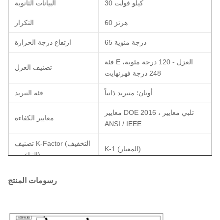
30 كيلو فولت
البيانات الثانوية
60 هرتز
التكرار
65 درجة مئوية
ارتفاع درجة الحرارة
فئة E العزل - 120 درجة مئوية،
تصنيف العزل
248 درجة فهرنهايت
أونان؛ متبريد ذاتياً
فئة التبريد
معايير DOE 2016 ، تلبي معايير
معايير الكفاءة
ANSI / IEEE
تصنيف K-Factor (التخفيف
K-1 (المعيار)
التناغمي)
النحاس
مادة التلف
رسومات المنتج
40 درجة مئوية
تصنيف درجة حرارة البيئة
50 ديسابايت
مستوى الصوت