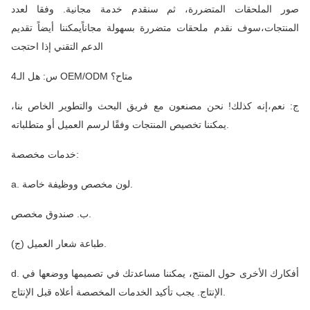
صور الملحقات المتضررة، ثم سنقدم خدمة مجانية. وفقا لعدد
المنتجات،سوف نقدم ملحقات متضررة بسهولة مجاناًيمكننا أيضاً تقديم
الدعم التقني إذا احتجت
4س: هل الـ OEM/ODM متاح؟
ج: نعم،إنه كذلك! نحن مصنعون مع فريق البحث والتطوير الخاص بنا،
يمكننا تخصيص المنتجات وفقًا لرسم العميل أو متطلباته.
خدمات مخصصة:
a. لون مخصص ووظيفة خاصة.
ب. صندوق مخصص.
(ج) طباعة شعار العميل.
d. أفكارك الأخرى حول المنتج، يمكننا مساعدتك في تصميمها ووضعها في
الإنتاج. يجب تأكيد الخدمات المخصصة أعلاه قبل الإنتاج.