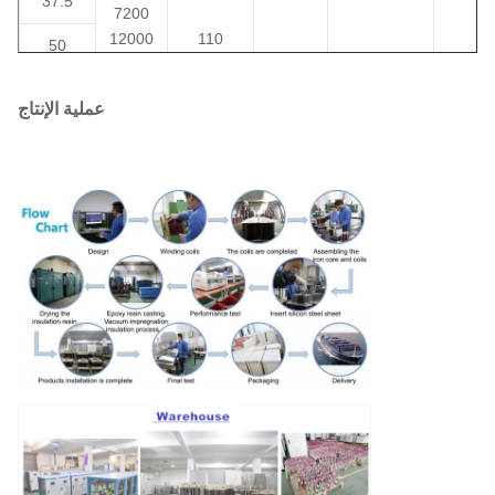
37.5
7200
12000
110
50
12470
220
1.8 إلى
IEEE/ANSI/
75
13200
230
II0,II6
DOE
8%
عملية الإنتاج
13800
400
100
19920
480
24940
167
34500
250
333
500