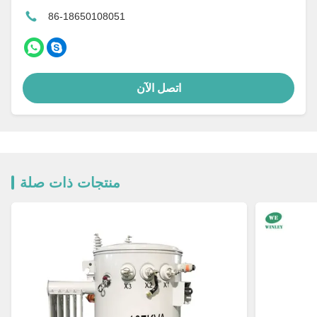
86-18650108051
اتصل الآن
منتجات ذات صلة