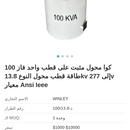
100 كوا محول مثبت على قطب واحد فاز
طاقة قطب محول النوع 13.8kv إلى 277v
معيار Ansi Ieee
WINLEY
الاسم التجاري:
د-100/13.8
رقم الطراز:
وحدة 1
الـ MOQ:
$1000-$10000
سعر: