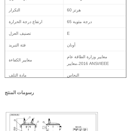
60 هرتز
التكرار
65 درجة مئوية
ارتفاع درجة الحرارة
E
تصنيف العزل
أونان
فئة التبريد
معايير وزارة الطاقة عام
معايير الكفاءة
2016،معايير ANSI/IEEE
النحاس
مادة التلف
40 درجة مئوية
تصنيف درجة حرارة البيئة
رسومات المنتج
51 ديبا
مستوى الصوت
30.6''-W x 31.8''-D x 47.1''-H
الأبعاد*
الوزن الإجمالي (المليء
965 باوند
بالسائل) *