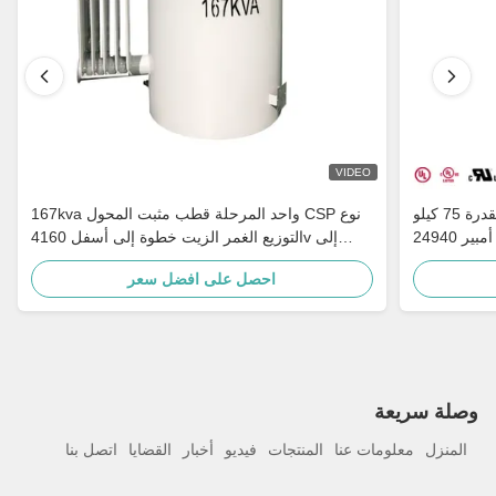
VIDEO
محول مثبت على عمود أحادي الطور بقدرة 75 كيلو
167kva واحد المرحلة قطب مثبت المحول CSP نوع
فولت أمبير 24940GrdY/14400V إلى 120/240V
التوزيع الغمر الزيت خطوة إلى أسفل 4160v إلى
ناطق الريفية
480v
احصل على افضل سعر
وصلة سريعة
المنزل
معلومات عنا
المنتجات
فيديو
أخبار
القضايا
اتصل بنا