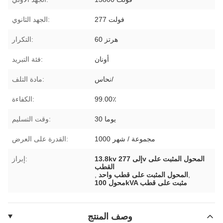
277 فولت
الجهد الثانوي:
60 هرتز
التكرار:
أونان
فئة التبريد:
نحاس/
مادة التلف:
99.00٪
الكفاءة:
30 يوما
وقت التسليم:
1000 مجموعة / شهر
القدرة على العرض:
13.8kv إلى 277v المحول المثبت على
إبراز:
القطب
,
المحول المثبت على قطب واحد
,
محول 100kVA مثبت على قطب
وصف المنتج