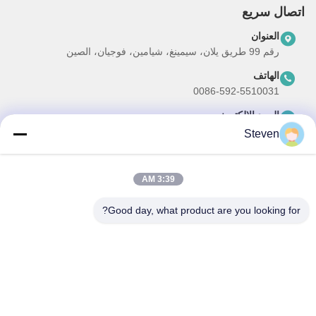
اتصال سريع
العنوان
رقم 99 طريق يلان، سيمينغ، شيامين، فوجيان، الصين
الهاتف
0086-592-5510031
البريد الإلكتروني
steven@winley-electric.com
Steven
3:39 AM
نشرتنا الإخبارية
Good day, what product are you looking for?
اشترك في نشرتنا الإخبارية للحصول على خصومات وأكثر.