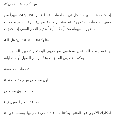
3س: كم مدة الضمان؟
ج: 24 شهراً من B/L. إذا كانت هناك أي مشاكل في الملحقات، فقط قدم
صور الملحقات المتضررة، ثم سنقدم خدمة مجانية.سوف نقدم ملحقات
متضررة بسهولة مجاناًيمكننا أيضاً تقديم الدعم التقني إذا احتجت
4س: هل الـ OEM/ODM متاح؟
ج: نعم،إنه كذلك! نحن مصنعون مع فريق البحث والتطوير الخاص بنا،
يمكننا تخصيص المنتجات وفقًا لرسم العميل أو متطلباته.
خدمات مخصصة:
a. لون مخصص ووظيفة خاصة.
ب. صندوق مخصص.
(ج) طباعة شعار العميل.
d. أفكارك الأخرى عن المنتج، يمكننا مساعدتك في تصميمها ووضعها في