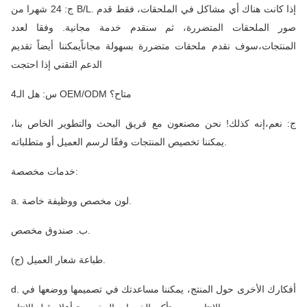
ج: 24 شهرا من B/L. إذا كانت هناك أي مشاكل في الملحقات، فقط قدم
صور الملحقات المتضررة، ثم سنقدم خدمة مجانية. وفقا لعدد
المنتجات،سوف نقدم ملحقات متضررة بسهولة مجاناًيمكننا أيضاً تقديم
الدعم التقني إذا احتجت
4س: هل الـ OEM/ODM متاح؟
ج: نعم،إنه كذلك! نحن مصنعون مع فريق البحث والتطوير الخاص بنا،
يمكننا تخصيص المنتجات وفقًا لرسم العميل أو متطلباته.
خدمات مخصصة:
a. لون مخصص ووظيفة خاصة.
ب. صندوق مخصص.
(ج) طباعة شعار العميل.
d. أفكارك الأخرى حول المنتج، يمكننا مساعدتك في تصميمها ووضعها في