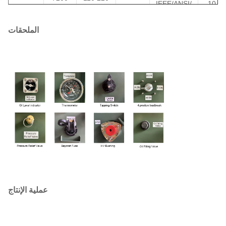
IEEE/ANSI/
10.0-
100
12000
230 400
II0,II6
DOE
4.5%
12470
480
167
الملحقات
13200
250
333
500
عملية الإنتاج