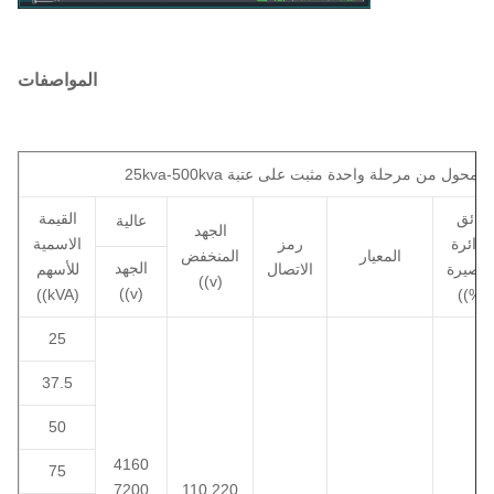
المواصفات
25kva-500kva محول من مرحلة واحدة مثبت على عتبة
عائق
القيمة
عالية
الجهد
الدائرة
رمز
الاسمية
المعيار
المنخفض
الجهد
لقصيرة
الاتصال
للأسهم
((v)
((v)
((kVA)
((%)
25
37.5
50
4160
75
7200
110 220