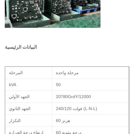
البيانات الرئيسية
مرحلة واحدة
المرحلة
kVA
50
20780GrdY/12000
الجهد الأولي
240/120 فولت (L-N-L)
الجهد الثانوي
60 هرتز
التكرار
60 درجة مئوية
ارتفاع درجة الحرارة