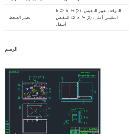
5-الموقف تغيير المقبس، (2) +/- 2.5٪
المقبس أعلى، (2) +/- 2.5٪ المقبس
تغيير الضغط
أسفل
تلبي معايير وزارة الطاقة 2016
الكفاءة
أونان
فئة التبريد
الرسم
حلقة
الغذاء
النحاس
مادة التلف
24 × 32 × 33
الأبعاد
+/- 750 باوند
الوزن
التصنيفات
تتوافق مع ANSI /
IEEE # C57.12.25