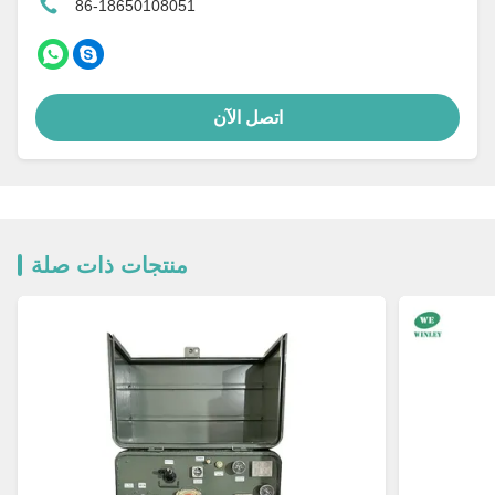
86-18650108051
اتصل الآن
منتجات ذات صلة