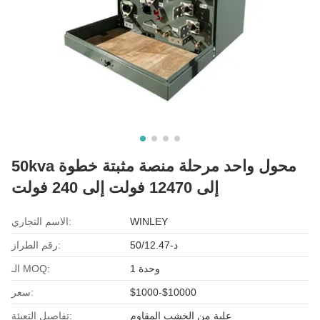
50kva محول واحد مرحلة منصة مثبتة خطوة
إلى 12470 فولت إلى 240 فولت
WINLEY
الاسم التجاري:
د-50/12.47
رقم الطراز:
وحدة 1
الـ MOQ:
$1000-$10000
سعر:
علبة من الخشب المقاوم
تفاصيل التعبئة: