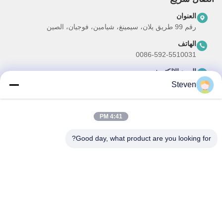
العنوان
رقم 99 طريق يلان، سيمينغ، شيامين، فوجيان، الصين
الهاتف
0086-592-5510031
البريد الإلكتروني
steven@winley-electric.com
Steven
4:41 PM
نشرتنا الإخبارية
Good day, what product are you looking for?
اشترك في نشرتنا الإخبارية للحصول على خصومات وأكثر.