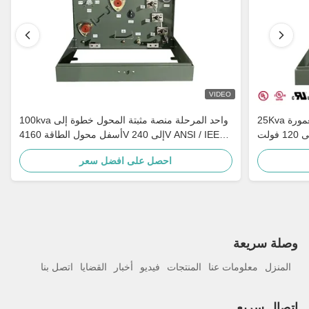
VIDEO
25Kva واحد المرحلة منصة مثبتة المحول المغمورة
100kva واحد المرحلة منصة مثبتة المحول خطوة إلى
بالزيت 34500 فولت إلى 120 فولت MV&HV المحول
أسفل محول الطاقة 4160V إلى 240V ANSI / IEEE
الأرضي
C57
احصل على افضل سعر
وصلة سريعة
المنزل
معلومات عنا
المنتجات
فيديو
أخبار
القضايا
اتصل بنا
اتصال سريع