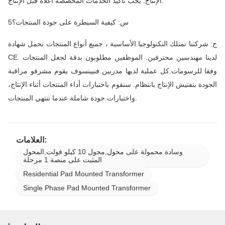
الإنتاج. يجب تأكيد الخدمات المخصصة أعلاه قبل الإنتاج.
5س: كيفية السيطرة على جودة المنتجات؟
ج: شركتنا تمتلك التكنولوجيا الأساسية ، جميع أنواع المنتجات تحمل شهادة
CE. لدينا مهندسين محترفين. الموظفين مطلوبون بدقة لجعل المنتجات
وفقا للرسومات.كل عملية لديها مدربين فنيينسوف يقوم مشرفو مراقبة
الجودة بتفتيش الإنتاج بانتظام. سنقوم باختبارات أداء المنتجات أثناء الإنتاج،
واختبارات جودة شاملة عندما تنتهي المنتجات.
العلامات:
وسادة محمولة على محول,محول 10 كيلو فولت,المحول
المثبت على منصة 1 مرحلة
Residential Pad Mounted Transformer
Single Phase Pad Mounted Transformer