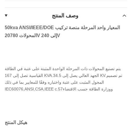
وصف المنتج
50kva ANSI/IEEE/DOE المعيار واحد المرحلة منصة تركيب
المحولات 20780V إلى 240V
يتم تصنيع المحولات ذات المرحلة الواحدة المثبتة على عتبة في الطاقة
القياسية تصل إلى 167 KVA.الجهد العالي يصل إلى 34.5 KV.تم تصميم
المحول المثبت على عتبة واختباره وفقًا للمعايير بما في ذلك
IEC60076,ANSI,CSA,IEEE c.57ووزارة الطاقة حسب الاقتضاء
هيكل المنتج