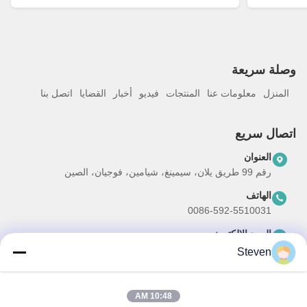
وصلة سريعة
المنزل
معلومات عنا
المنتجات
فيديو
أخبار
القضايا
اتصل بنا
اتصال سريع
العنوان
رقم 99 طريق يلان، سيمينغ، شيامين، فوجيان، الصين
الهاتف
0086-592-5510031
البريد الإلكتروني
steven@winley-electric.com
Steven
10:48 AM