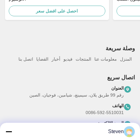
احصل على افضل سعر
وصلة سريعة
المنزل
معلومات عنا
المنتجات
فيديو
أخبار
القضايا
اتصل بنا
اتصال سريع
العنوان
رقم 99 طريق يلان، سيمينغ، شيامين، فوجيان، الصين
الهاتف
0086-592-5510031
البريد الإلكتروني
steven@winley-electric.com
Steven