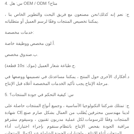
4. س: هل OEM / ODM متاح؟
ج: نعم إنه كذلك!نحن مصنعون مع فريق البحث والتطوير الخاص بنا ،
يمكننا تخصيص المنتجات وفقًا لرسم العميل أو متطلباته.
خدمات مخصصة:
أ.لون مخصص ووظيفة خاصة.
ب.صندوق مخصص.
ج.طباعة شعار العميل (موك: ≥10 قطعة).
د.أفكارك الأخرى حول المنتج ، يمكننا مساعدتك في تصميمها ووضعها في
مرحلة الإنتاج.يجب تأكيد الخدمات المخصصة أعلاه قبل الإنتاج.
5. س: كيفية التحكم في جودة المنتجات؟
ج: تمتلك شركتنا التكنولوجيا الأساسية ، وجميع أنواع المنتجات حاصلة على
شهادة CE.لدينا مهندسين محترفين.يُطلب من العمال بشكل صارم صنع
المنتجات وفقًا للرسومات.لكل عملية مدربون تقنيون ، وسيقوم مشرفو
مراقبة الجودة بفحص الإنتاج بانتظام.سنقوم بإجراء اختبارات أداء
المنتجات أثناء الإنتاج ، واختبارات الجودة الشاملة عند اكتمال المنتجات.