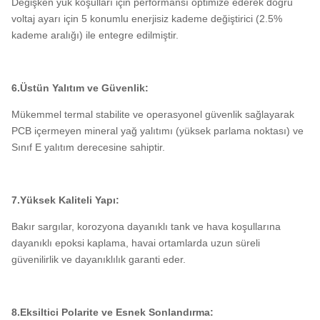
Değişken yük koşulları için performansı optimize ederek doğru
voltaj ayarı için 5 konumlu enerjisiz kademe değiştirici (2.5%
kademe aralığı) ile entegre edilmiştir.
6.Üstün Yalıtım ve Güvenlik:
Mükemmel termal stabilite ve operasyonel güvenlik sağlayarak
PCB içermeyen mineral yağ yalıtımı (yüksek parlama noktası) ve
Sınıf E yalıtım derecesine sahiptir.
7.Yüksek Kaliteli Yapı:
Bakır sargılar, korozyona dayanıklı tank ve hava koşullarına
dayanıklı epoksi kaplama, havai ortamlarda uzun süreli
güvenilirlik ve dayanıklılık garanti eder.
8.Eksiltici Polarite ve Esnek Sonlandırma: