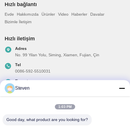
Hızlı bağlantı
Evde
Hakkımızda
Ürünler
Video
Haberler
Davalar
Bizimle İletişim
Hızlı iletişim
Adres
No. 99 Yilan Yolu, Siming, Xiamen, Fujian, Çin
Tel
0086-592-5510031
E-posta
steven@winley-electric.com
Steven
1:03 PM
Haber Bültenimiz
Good day, what product are you looking for?
İndirimler ve daha fazlası için bültenimize abone olun.