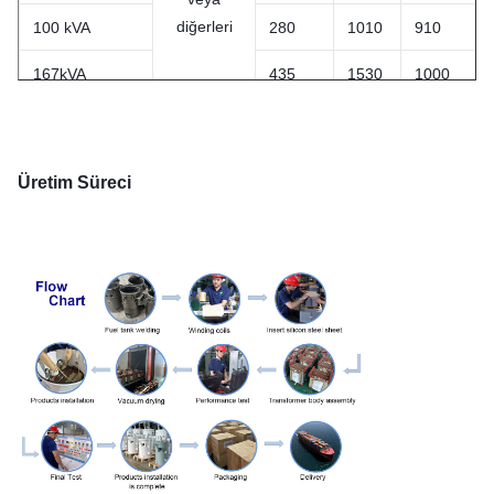
diğerleri
100 kVA
280
1010
910
167kVA
435
1530
1000
250 kVA
550
2230
1250
Üretim Süreci