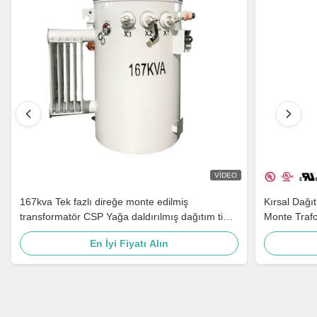
VIDEO
167kva Tek fazlı direğe monte edilmiş
Kırsal Dağı
transformatör CSP Yağa daldırılmış dağıtım tipi
Monte Traf
Step Down 4160v 480v
En İyi Fiyatı Alın