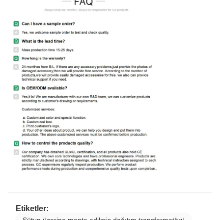
Etiketler:
Sütun üzerine monte edilmiş dağıtım transformatörü