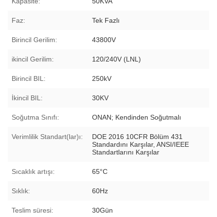
Kapasite:
50KVA
Faz:
Tek Fazlı
Birincil Gerilim:
43800V
ikincil Gerilim:
120/240V (LNL)
Birincil BIL:
250kV
İkincil BIL:
30KV
Soğutma Sınıfı:
ONAN; Kendinden Soğutmalı
Verimlilik Standart(lar)ı:
DOE 2016 10CFR Bölüm 431
Standardını Karşılar, ANSI/IEEE
Standartlarını Karşılar
Sıcaklık artışı:
65°C
Sıklık:
60Hz
Teslim süresi:
30Gün