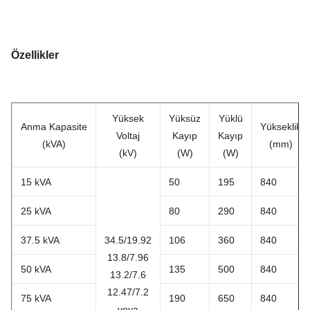
Özellikler
Yüksek
Yüksüz
Yüklü
Anma
Kapasite
Yükseklik
Voltaj
Kayıp
Kayıp
(kVA)
(mm)
(kV)
(W)
(W)
15 kVA
50
195
840
25 kVA
80
290
840
37.5 kVA
34.5/19.92
106
360
840
13.8/7.96
50 kVA
135
500
840
13.2/7.6
12.47/7.2
75 kVA
190
650
840
veya