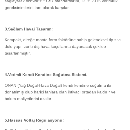
sağlayarak ANSI/IEEE C57 standartlarını, DOE 2016 verimlilik
gereksinimlerini tam olarak karşılar.
3.Sağlam Havai Tasarım:
Kompakt, direğe monte form faktörüne sahip geleneksel tip sıvı
dolu yapı; zorlu dış hava koşullarına dayanacak şekilde
tasarlanmıştır.
4.Verimli Kendi Kendine Soğutma Sistemi:
ONAN (Yağ Doğal-Hava Doğal) kendi kendine soğutma ile
donatılmış olup harici fanlara olan ihtiyacı ortadan kaldırır ve
bakım maliyetlerini azaltır.
5.Hassas Voltaj Regülasyonu: