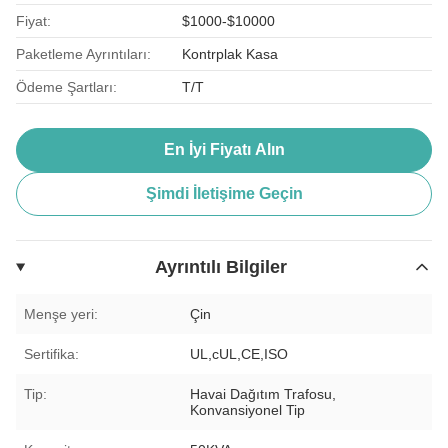
Fiyat:
$1000-$10000
Paketleme Ayrıntıları:
Kontrplak Kasa
Ödeme Şartları:
T/T
En İyi Fiyatı Alın
Şimdi İletişime Geçin
Ayrıntılı Bilgiler
Menşe yeri:
Çin
Sertifika:
UL,cUL,CE,ISO
Tip:
Havai Dağıtım Trafosu,
Konvansiyonel Tip