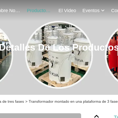
Sobre Nosotros
Productos
El Video
Eventos
Detalles De Los Producto
 de tres fases
>
Transformador montado en una plataforma de 3 fa
T