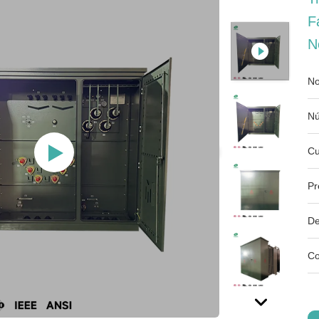
F
N
No
Nú
Cu
Pr
De
Co