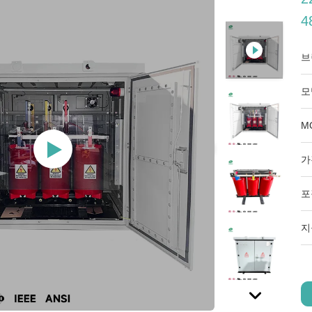
4
브
모
M
가
포
지