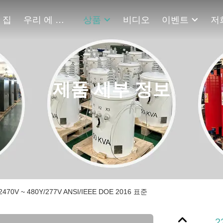
집
우리 에 관한 것
상품
비디오
이벤트
저
제품 세부 정보
0V ~ 480Y/277V ANSI/IEEE DOE 2016 표준
2