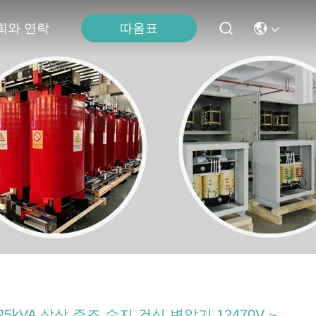
희와 연락
따옴표
25kVA 삼상 주조 수지 건식 변압기 12470V ~