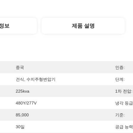
정보
제품 설명
중국
인증:
건식, 수지주형변압기
단계:
225kva
1차 전압:
480Y/277V
냉각 등급
85,000
기준:
30일
공급 능력