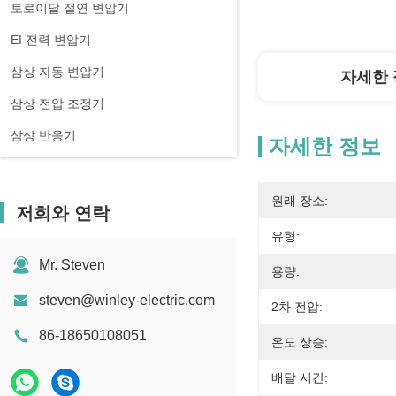
토로이달 절연 변압기
EI 전력 변압기
삼상 자동 변압기
자세한 
삼상 전압 조정기
삼상 반응기
자세한 정보
원래 장소:
저희와 연락
유형:
Mr. Steven
용량:
steven@winley-electric.com
2차 전압:
86-18650108051
온도 상승:
배달 시간: