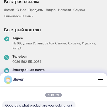
Быстрая ссылка
Домой
О Нас
Продукты
Видео
Новости
Случаи
Свяжитесь С Нами
Быстрый контакт
Адрес
№ 99, улица Илань, район Сымин, Сямэнь, Фуцзянь,
Китай
Телефон
0086-592-5510031
Электронная почта
steven@winley-electric.com
Steven
4:19 PM
Наш бюллетень
Подпишитесь на нашу информационную рассылку для
Good day, what product are you looking for?