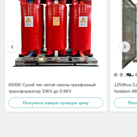
6500K Сухой тип литой смолы трехфазный
1250Kva Cast Resin Dry Type Transformers
трансформатор 33KV до 0,9KV
Isolation 4
Получите самую лучшую цену
Пол