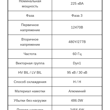
Номинальная
225 кВА
мощность
Фаза
Фаза 3
Первичное
12470В
напряжение
Вторичное
480Y/277В
напряжение
Частота
60 Гц
Векторная группа
Dyn1
HV BIL / LV BIL
95 кВ / 30 кВ
Способ охлаждения
Н / Н
Материал намотки
Алюминий
Убытки без нагрузки
486.0W
Потеря нагрузки
2456.6W