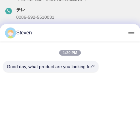
テレ
0086-592-5510031
メール
Steven
steven@winley-electric.com
1:20 PM
私たちのニュースレター
Good day, what product are you looking for?
ニュースレターへの購読は,割引などで可能です.
メールを送信する