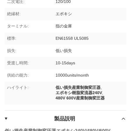
二次電圧:
120/100
絶縁材:
エポキシ
ターミナル:
指の金庫
標準:
EN61558 UL5085
損失:
低い損失
受渡し時間:
10-15days
供給の能力:
10000units/month
ハイライト:
低い損失産業制御変圧器
,
エポキシ樹脂変流器240V
,
480V 600V産業制御変圧器
製品説明
低い損失産業制御変圧器エポキシ240V/480V/600V