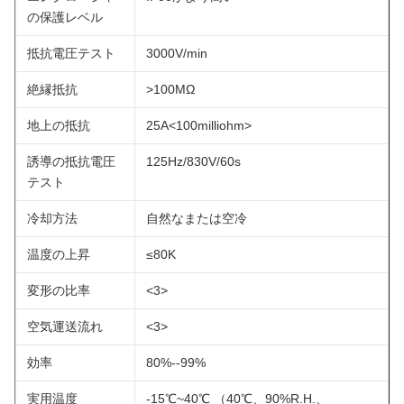
の保護レベル
抵抗電圧テスト
3000V/min
絶縁抵抗
>100MΩ
地上の抵抗
25A<100milliohm>
誘導の抵抗電圧
125Hz/830V/60s
テスト
冷却方法
自然なまたは空冷
温度の上昇
≤80K
変形の比率
<3>
空気運送流れ
<3>
効率
80%--99%
実用温度
-15℃~40℃ （40℃、90%R.H.、