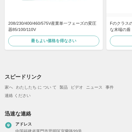
208/230/400/460/575V産業単一フェーズの変圧
Fのクラスの
器85/100/110V
な末端の盾
最もよい価格を得なさい
スピードリンク
家へ
わたしたち に つい て
製品
ビデオ
ニュース
事件
連絡 ください
迅速な連絡
アドレス
中国福建省厦門市思明区宜蘭路99号