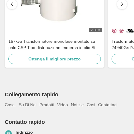
VIDEO
167kva Transformatore monofase montato su
Trasformat
palo CSP Tipo distribuzione immersa in olio Step
24940GrdY/
Down 4160v A 480v
distribuzion
Ottenga il migliore prezzo
O
Collegamento rapido
Casa.
Su Di Noi
Prodotti
Video
Notizie
Casi
Contattaci
Contatto rapido
Indirizzo