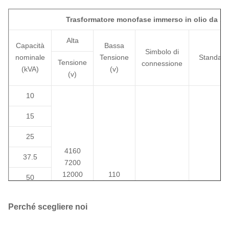
Trasformatore monofase immerso in olio da 10
Alta
Capacità
Bassa
Simbolo di
nominale
Tensione
Standard
Tensione
connessione
(kVA)
(v)
(v)
10
15
25
4160
37.5
7200
12000
110
50
12470
220
IEEE/ANSI
75
13200
230
II0,II6
DOE/CS
Perché scegliere noi
13800
400
100
19920
480