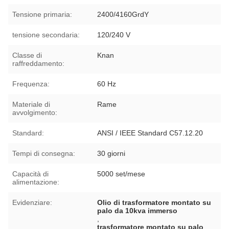
Tensione primaria:
2400/4160GrdY
tensione secondaria:
120/240 V
Classe di
Knan
raffreddamento:
Frequenza:
60 Hz
Materiale di
Rame
avvolgimento:
Standard:
ANSI / IEEE Standard C57.12.20
Tempi di consegna:
30 giorni
Capacità di
5000 set/mese
alimentazione:
Evidenziare:
Olio di trasformatore montato su
palo da 10kva immerso
,
trasformatore montato su palo