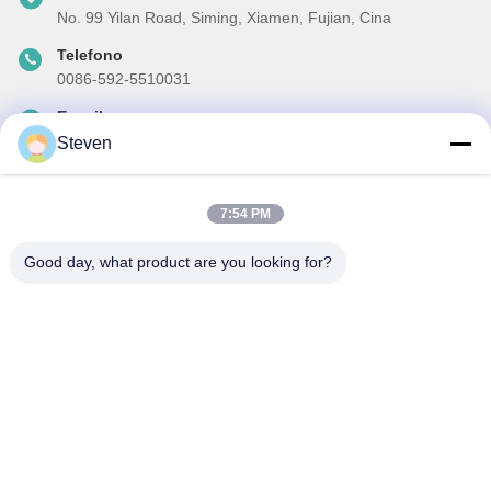
No. 99 Yilan Road, Siming, Xiamen, Fujian, Cina
Telefono
0086-592-5510031
E-mail
steven@winley-electric.com
Steven
7:54 PM
La nostra newsletter
Good day, what product are you looking for?
Iscriviti alla nostra newsletter per sconti e altro.
Invia E-Mail