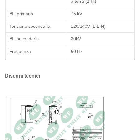
a terra (2 fili)
BIL primario
75 kV
Tensione secondaria
120/240V (L-L-N)
BIL secondario
30kV
Frequenza
60 Hz
Aumento di temperatura
65°C
Disegni tecnici
Fluido isolante
Olio FR-3 - Fluido non PCB
Classe di raffreddamento
KNAN
Perdite a vuoto
60W
Perdite a pieno carico
156W
Materiale avvolgimento
Rame