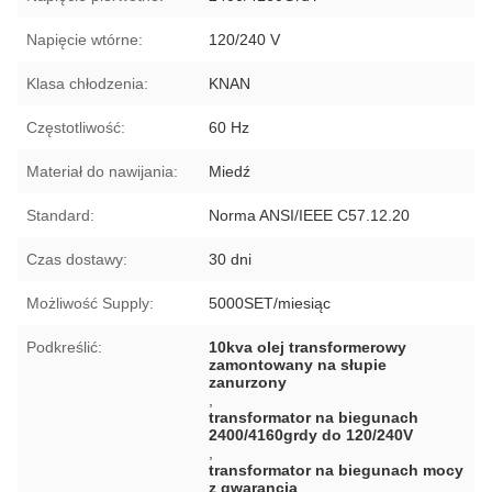
Napięcie wtórne:
120/240 V
Klasa chłodzenia:
KNAN
Częstotliwość:
60 Hz
Materiał do nawijania:
Miedź
Standard:
Norma ANSI/IEEE C57.12.20
Czas dostawy:
30 dni
Możliwość Supply:
5000SET/miesiąc
Podkreślić:
10kva olej transformerowy
zamontowany na słupie
zanurzony
,
transformator na biegunach
2400/4160grdy do 120/240V
,
transformator na biegunach mocy
z gwarancją