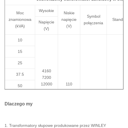
Wysokie
Moc
Niskie
Symbol
znamionowa
napięcie
Standar
Napięcie
połączenia
(kVA)
(V)
(V)
10
15
25
4160
37.5
7200
12000
110
50
12470
220
IEEE/ANS
75
13200
230
II0,II6
DOE/CS
Dlaczego my
13800
400
100
19920
480
24940
167
34500
1. Transformatory słupowe produkowane przez WINLEY