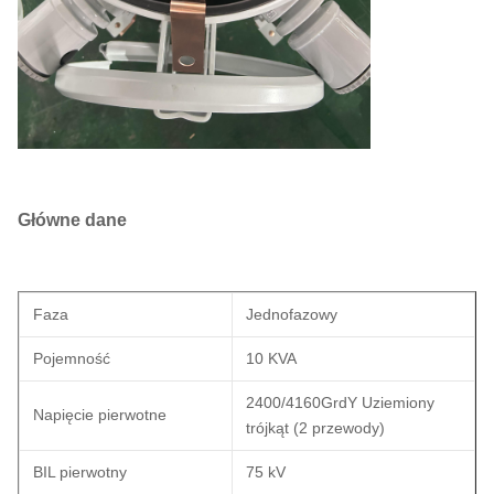
Główne dane
Faza
Jednofazowy
Pojemność
10 KVA
2400/4160GrdY Uziemiony
Napięcie pierwotne
trójkąt (2 przewody)
BIL pierwotny
75 kV