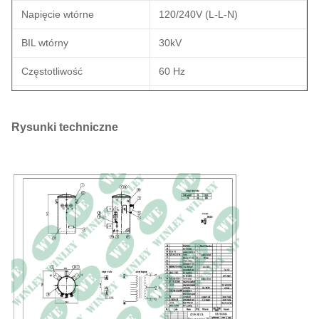
Napięcie wtórne
120/240V (L-L-N)
BIL wtórny
30kV
Częstotliwość
60 Hz
Wzrost temperatury
65°C
Rysunki techniczne
Płyn izolacyjny
Olej FR-3 - Płyn bez PCB
Klasa chłodzenia
KNAN
Straty bez obciążenia
60W
Straty przy pełnym
156W
obciążeniu
Materiał uzwojenia
Miedź