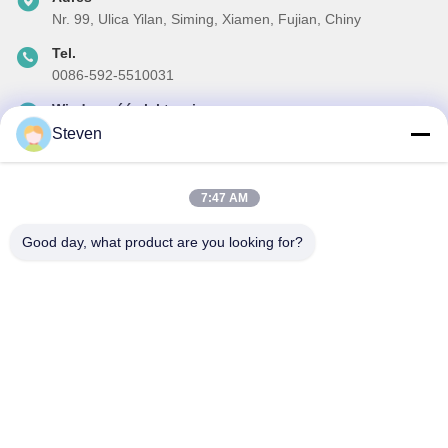
Nr. 99, Ulica Yilan, Siming, Xiamen, Fujian, Chiny
Tel.
0086-592-5510031
Wiadomość elektroniczna
steven@winley-electric.com
Steven
7:47 AM
Nasz biuletyn
Good day, what product are you looking for?
Zapisz się do naszego biuletynu z rabatami i innymi informacjami.
Wysłać Email