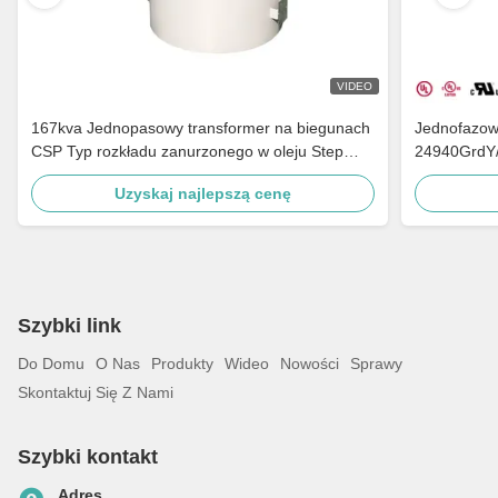
VIDEO
167kva Jednopasowy transformer na biegunach
Jednofazow
CSP Typ rozkładu zanurzonego w oleju Step
24940GrdY/
Down 4160v Do 480v
wiejskiej
Uzyskaj najlepszą cenę
Szybki link
Do Domu
O Nas
Produkty
Wideo
Nowości
Sprawy
Skontaktuj Się Z Nami
Szybki kontakt
Adres