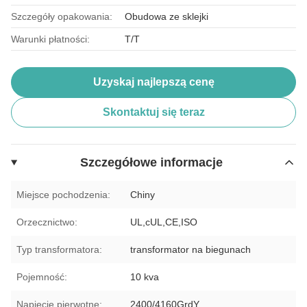
Szczegóły opakowania:
Obudowa ze sklejki
Warunki płatności:
T/T
Uzyskaj najlepszą cenę
Skontaktuj się teraz
Szczegółowe informacje
Miejsce pochodzenia:
Chiny
Orzecznictwo:
UL,cUL,CE,ISO
Typ transformatora:
transformator na biegunach
Pojemność:
10 kva
Napięcie pierwotne:
2400/4160GrdY