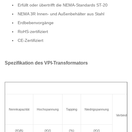
Erfüllt oder übertrifft die NEMA-Standards ST-20
NEMA 3R Innen- und Außenbehälter aus Stahl
Erdbebenvorgänge
RoHS-zertifiziert
CE-Zertifiziert
Spezifikation des VPI-Transformators
Nennkapazität
Hochspannung
Tapping
Niedrigspannung
Verbindun
(KVA)
(KV)
(%)
(KV)