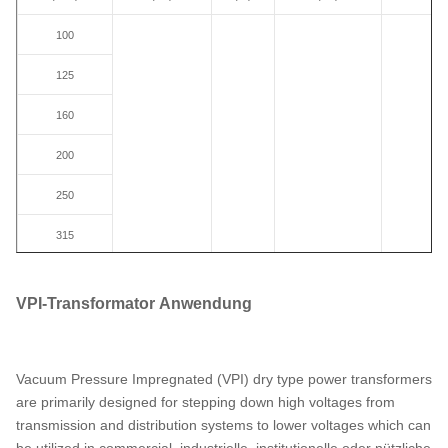
100
125
160
200
250
315
400
VPI-Transformator
Anwendung
500
6
6.3
±2 x
- Ja, 
630
6.6
2.5
0.4
ode
Vacuum Pressure Impregnated (VPI) dry type power transformers
10
800
± 5
Dyn
are primarily designed for stepping down high voltages from
10.5
transmission and distribution systems to lower voltages which can
11
1000
be utilized in commercial, industrielle, institutionelle oder nützliche