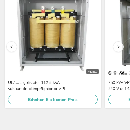
VIDEO
UL/cUL-gelisteter 112,5 kVA
750 kVA VP
vakuumdruckimprägnierter VPI-
240 V auf 4
Trockentransformator 240 V auf 480 V, erfüllt
Leistungstr
Erhalten Sie besten Preis
DOE 2016
Verteilertr