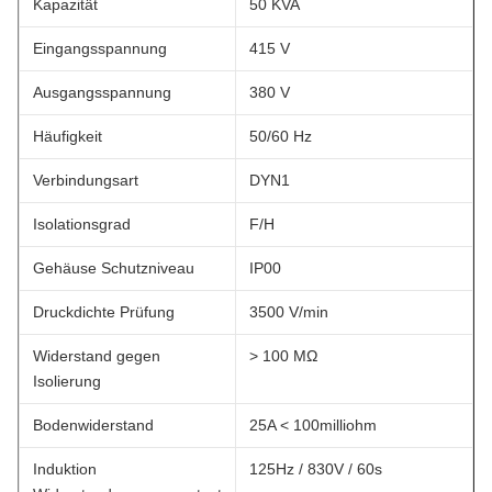
Kapazität
50 KVA
Eingangsspannung
415 V
Ausgangsspannung
380 V
Häufigkeit
50/60 Hz
Verbindungsart
DYN1
Isolationsgrad
F/H
Gehäuse Schutzniveau
IP00
Druckdichte Prüfung
3500 V/min
Widerstand gegen
> 100 MΩ
Isolierung
Bodenwiderstand
25A < 100milliohm
Induktion
125Hz / 830V / 60s