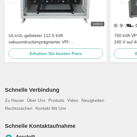
VIDEO
UL/cUL-gelisteter 112,5 kVA
750 kVA VP
vakuumdruckimprägnierter VPI-
240 V auf 4
Trockentransformator 240 V auf 480 V, erfüllt
Leistungstr
Erhalten Sie besten Preis
DOE 2016
Verteilertr
Schnelle Verbindung
Zu Hause
Über Uns
Produits
Video
Neuigkeiten
Rechtssachen
Kontakt Mit Uns
Schnelle Kontaktaufnahme
Anschrift