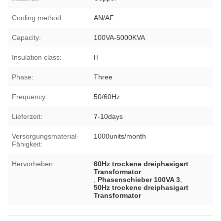
Cooling method:
AN/AF
Capacity:
100VA-5000KVA
Insulation class:
H
Phase:
Three
Frequency:
50/60Hz
Lieferzeit:
7-10days
Versorgungsmaterial-
1000units/month
Fähigkeit:
Hervorheben:
60Hz trockene dreiphasigart
Transformator
,
Phasenschieber 100VA 3
,
50Hz trockene dreiphasigart
Transformator