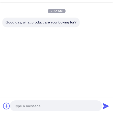
2:22 AM
Unser Newsletter
Good day, what product are you looking for?
Abonnieren Sie unseren Newsletter für Rabatte und mehr.
E-Mail Senden
Datenschutzrichtlinie
|
Sitemap
| China Gute Qualität Drei-Phasen-Pad-
montierte Transformator Lieferant. Urheberrecht © 2021-2026 Xiamen
Winley Electric Co.,Ltd . Alle Rechte vorbehalten.