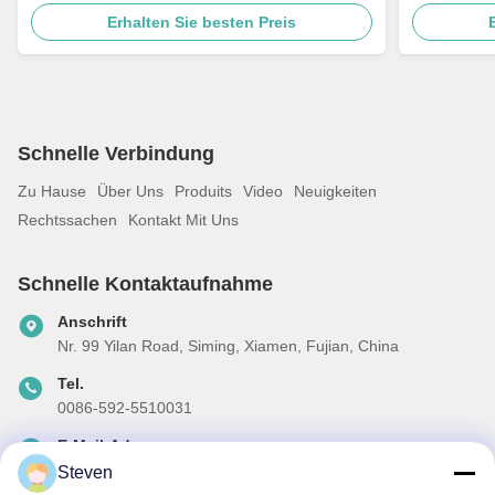
Trockentransformator 240 V auf 480 V, erfüllt
Leistungstr
Erhalten Sie besten Preis
DOE 2016
Verteilertr
Schnelle Verbindung
Zu Hause
Über Uns
Produits
Video
Neuigkeiten
Rechtssachen
Kontakt Mit Uns
Schnelle Kontaktaufnahme
Anschrift
Nr. 99 Yilan Road, Siming, Xiamen, Fujian, China
Tel.
0086-592-5510031
E-Mail-Adresse
steven@winley-electric.com
Steven