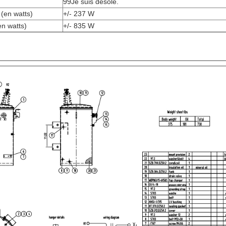
99Je suis désolé.
(en watts)
+/- 237 W
en watts)
+/- 835 W