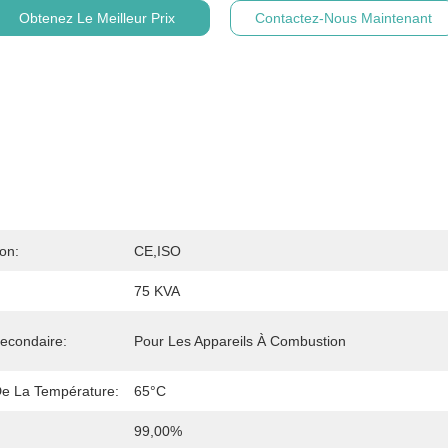
Obtenez Le Meilleur Prix
Contactez-Nous Maintenant
ion:
CE,ISO
75 KVA
Secondaire:
Pour Les Appareils À Combustion
e La Température:
65°C
:
99,00%