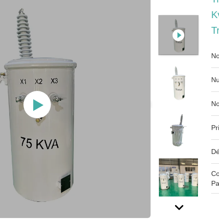
K
T
No
Nu
No
Pr
Dé
Co
Pa