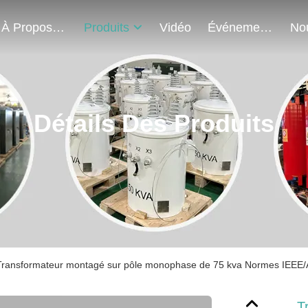
À Propos De Nous
Produits
Vidéo
Événements
Détails Des Produits
Transformateur montagé sur pôle monophase de 75 kva Normes IEEE/
T