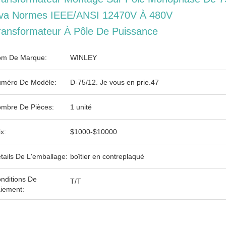
va Normes IEEE/ANSI 12470V À 480V
ransformateur À Pôle De Puissance
m De Marque:
WINLEY
méro De Modèle:
D-75/12. Je vous en prie.47
mbre De Pièces:
1 unité
ix:
$1000-$10000
tails De L'emballage:
boîtier en contreplaqué
nditions De
T/T
iement: