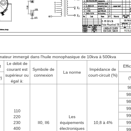
mateur immergé dans l'huile monophasique de 10kva à 500kva
Le débit de
t
Effi
courant est
Symbole de
Impédance de
La norme
supérieur ou
connexion
court-circuit (%)
v)
(
égal à:
9
98
98
99
110
99
220
Les
230
II0, II6
équipements
10,8 à 4%
99
400
électroniques
99