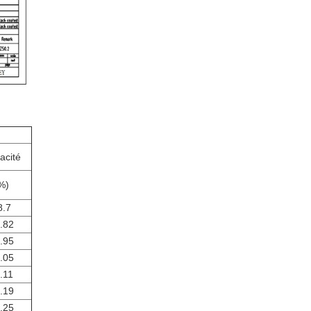
cacité
%
)
8.7
.82
.95
.05
.11
.19
.25