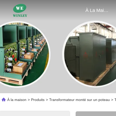
À La Maison
À la maison
>
Produits
>
Transformateur monté sur un poteau
>