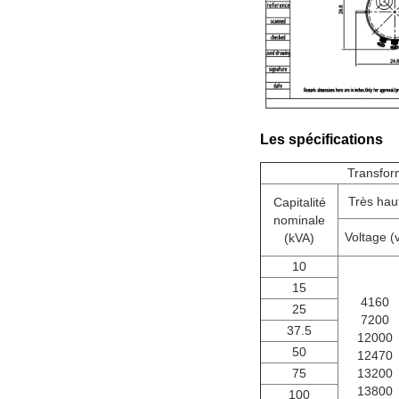
Les spécifications
Transfor
Très hau
Capitalité
nominale
Voltage (
(kVA)
10
15
4160
25
7200
37.5
12000
50
12470
75
13200
13800
100