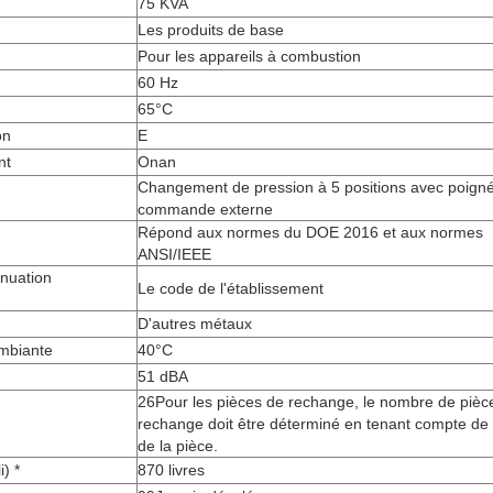
75 KVA
Les produits de base
Pour les appareils à combustion
60 Hz
65°C
on
E
nt
Onan
Changement de pression à 5 positions avec poign
commande externe
Répond aux normes du DOE 2016 et aux normes
ANSI/IEEE
énuation
Le code de l'établissement
D'autres métaux
ambiante
40°C
51 dBA
26Pour les pièces de rechange, le nombre de pièc
rechange doit être déterminé en tenant compte de l
de la pièce.
i) *
870 livres