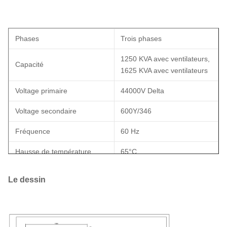
Phases
Trois phases
1250 KVA avec ventilateurs,
Capacité
1625 KVA avec ventilateurs
Voltage primaire
44000V Delta
Voltage secondaire
600Y/346
Fréquence
60 Hz
Hausse de température
65°C
Fluide isolant
Fluide biodégradable
Le dessin
Classe de refroidissement
Le nom de l'entreprise
À l' avant
En direct devant