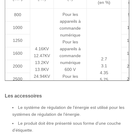
(en %)
(W
Pour les
800
98
appareils à
1000
116
commande
numérique
1250
138
Pour les
4.16KV
appareils à
1600
166
12.47KV
commande
2.7
13.2KV
numérique
3.1
2000
203
13.8KV
600 V
4.35
24.94KV
Pour les
2500
245
5.75
34.5KV
appareils
6.0
ou
électroniques
3000
324
Les accessoires
autres
Pour les
appareils
5000
450
Le système de régulation de l'énergie est utilisé pour les
électroniques
systèmes de régulation de l'énergie.
7500
Pour
720
Le produit doit être présenté sous forme d'une couche
l'électricité
d'étiquette.
10000
850
ou autres