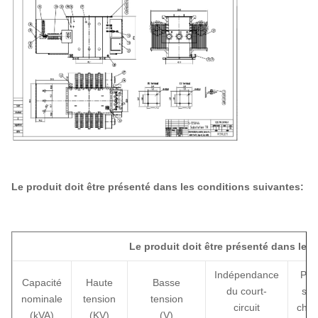
Alimentation pour animaux
Partie radicale
Matériau d'enroulement
D'aluminium
Le produit doit être présenté dans les conditions suivantes:
Le produit doit être présenté dans les
Indépendance
Per
Capacité
Haute
Basse
du court-
san
nominale
tension
tension
circuit
char
(kVA)
(KV)
(V)