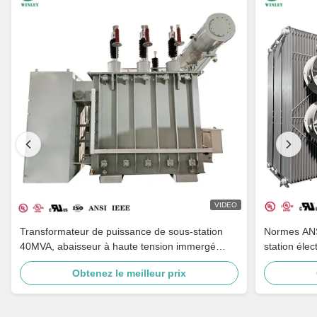
VIDEO
Transformateur de puissance de sous-station
Normes ANS
40MVA, abaisseur à haute tension immergé
station éle
dans l'huile, 44KV aux normes ANSI IEEE
solubles N
Obtenez le meilleur prix
34.5KV