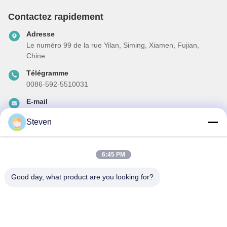
Contactez rapidement
Adresse
Le numéro 99 de la rue Yilan, Siming, Xiamen, Fujian,
Chine
Télégramme
0086-592-5510031
E-mail
steven@winley-electric.com
Steven
6:45 PM
Notre newsletter
Abonnez-vous à notre newsletter pour des réductions et plus
Good day, what product are you looking for?
encore.