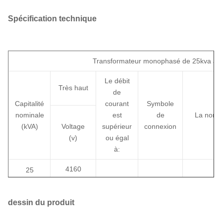
Spécification technique
Transformateur monophasé de 25kva à 
Le débit
Très haut
de
Capitalité
courant
Symbole
nominale
est
de
La norm
(kVA)
Voltage
supérieur
connexion
(v)
ou égal
à:
4160
25
7200
12000
37.5
dessin du produit
12470
13200
50