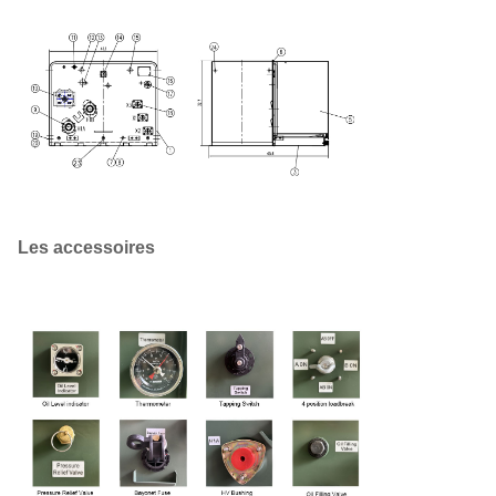
13800
75
19920
24940
110 220
Les
100
34500 Les
230 400
II0, II6
équipeme
personnes
480
électroniq
167
physiques
et morales
250
qui ne
sont pas
333
membres
Les accessoires
de la
500
famille