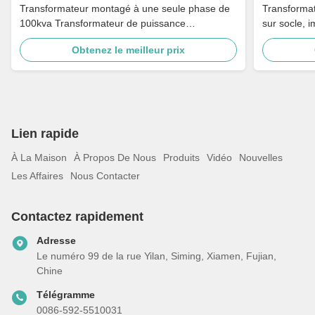
Transformateur montagé à une seule phase de
Transforma
100kva Transformateur de puissance
sur socle, 
descendante de 4160V à 240V ANSI / IEEE C57
V, transfo
Obtenez le meilleur prix
Lien rapide
À La Maison
À Propos De Nous
Produits
Vidéo
Nouvelles
Les Affaires
Nous Contacter
Contactez rapidement
Adresse
Le numéro 99 de la rue Yilan, Siming, Xiamen, Fujian,
Chine
Télégramme
0086-592-5510031