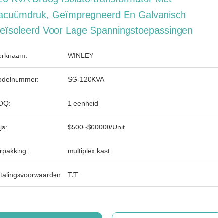
acuümdruk, Geïmpregneerd En Galvanisch
eïsoleerd Voor Lage Spanningstoepassingen
rknaam:
WINLEY
delnummer:
SG-120KVA
OQ:
1 eenheid
js:
$500~$60000/Unit
rpakking:
multiplex kast
talingsvoorwaarden:
T/T