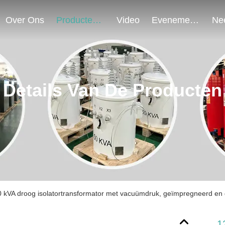
Over Ons
Producten
Video
Evenementen
Details Van De Producten
 kVA droog isolatortransformator met vacuümdruk, geïmpregneerd en 
1