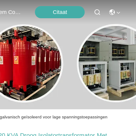
Citaat
Neem Contact Met Ons Op
galvanisch geïsoleerd voor lage spanningstoepassingen
20 KVA Droog Isolatortransformator Met