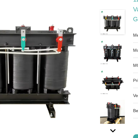
V
G
Me
Mo
M
Pri
Ve
Be