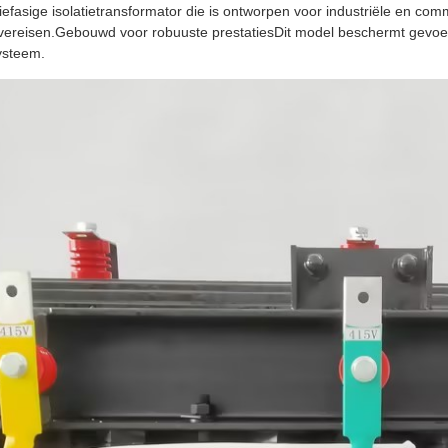
fasige isolatietransformator die is ontworpen voor industriële en commer
vereisen.Gebouwd voor robuuste prestatiesDit model beschermt gevoelig
systeem.