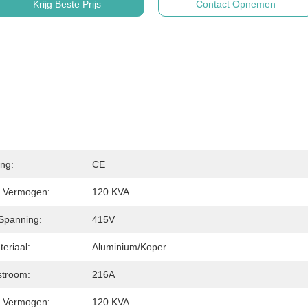
Krijg Beste Prijs
Contact Opnemen
ing:
CE
 Vermogen:
120 KVA
 Spanning:
415V
eriaal:
Aluminium/koper
stroom:
216A
 Vermogen:
120 KVA