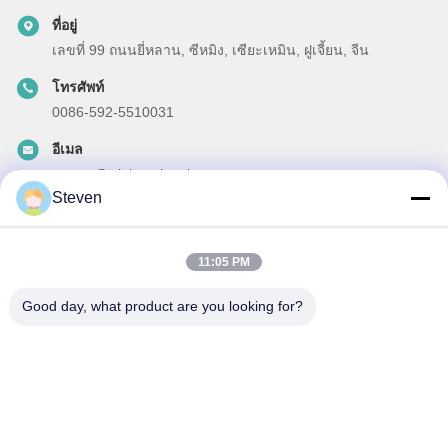
ที่อยู่
เลขที่ 99 ถนนยี่หลาน, ซีหมิง, เซียะเหมิน, ฝูเจี้ยน, จีน
โทรศัพท์
0086-592-5510031
อีเมล
steven@winley-electric.com
Steven
11:05 PM
ข่าวสารของเรา
Good day, what product are you looking for?
สมัครสมาชิกข่าวสารของเรา เพื่อรับส่วนลดและอื่นๆ