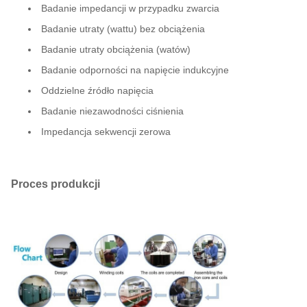
kVA
Badanie impedancji w przypadku zwarcia
Badanie utraty (wattu) bez obciążenia
3000
11000V
415 V
1600
23
kVA
Badanie utraty obciążenia (watów)
Badanie odporności na napięcie indukcyjne
3000
22800V
415/240V
2130
35
Oddzielne źródło napięcia
kVA
Badanie niezawodności ciśnienia
3750
44000V
600 V
2240
26
Impedancja sekwencji zerowa
kVA
4000
33 kV
600Y/347
2150
32
kVA
Proces produkcji
5000
34500V
7200V
3780
18
kVA
5000
34500V
4160V
2799
24
kVA
6300
35000V
400 V
3520
28