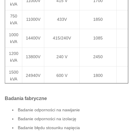
11000V
415 V
1700
17
kVA
750
11000V
433V
1850
18
kVA
1000
14400V
415/240V
1085
18
kVA
1200
13800V
240 V
2450
18
kVA
1500
24940V
600 V
1800
18
kVA
2000
7200V
600GrdY/346
1766
26
kVA
Badania fabryczne
2000
Badanie odporności na nawijanie
44000V
600 V
1260
20
kVA
Badanie odporności na izolację
Badanie błędu stosunku napięcia
2500
24940V
480GrdY/277V
2400
22