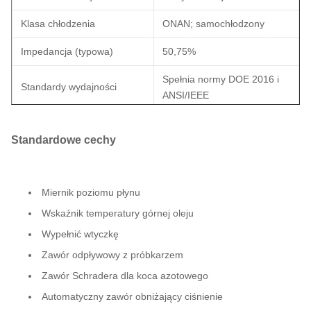
Klasa chłodzenia
ONAN; samochłodzony
Impedancja (typowa)
50,75%
Spełnia normy DOE 2016 i
Standardy wydajności
ANSI/IEEE
Wskaźnik współczynnika K
K-0 (standardowa)
(harmoniczne łagodzenie)
Standardowe cechy
Materiał nawijania
Miedź
Miernik poziomu płynu
Wskaźnik temperatury
40°C
otoczenia
Wskaźnik temperatury górnej oleju
Wypełnić wtyczkę
Poziom dźwięku
62 dBA
Zawór odpływowy z próbkarzem
Efektywność w %
99.40%
Zawór Schradera dla koca azotowego
Automatyczny zawór obniżający ciśnienie