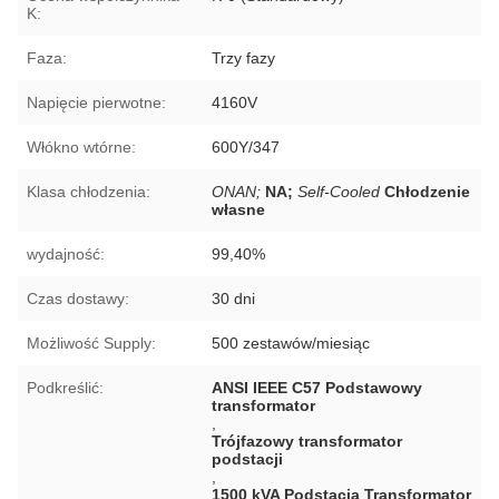
K:
Faza:
Trzy fazy
Napięcie pierwotne:
4160V
Włókno wtórne:
600Y/347
Klasa chłodzenia:
ONAN;
NA;
Self-Cooled
Chłodzenie
własne
wydajność:
99,40%
Czas dostawy:
30 dni
Możliwość Supply:
500 zestawów/miesiąc
Podkreślić:
ANSI IEEE C57 Podstawowy
transformator
,
Trójfazowy transformator
podstacji
,
1500 kVA Podstacja Transformator