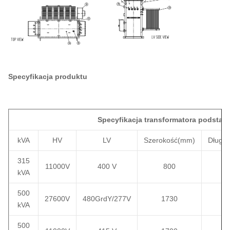
Specyfikacja produktu
Specyfikacja transformatora podstaw
kVA
HV
LV
Szerokość
(mm)
Długo
315
11000V
400 V
800
6
kVA
500
27600V
480GrdY/277V
1730
23
kVA
500