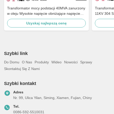
Transformator mocy podstacji 40MVA zanurzony
Transformat
w oleju Wysokie napięcie obniżające napięcie
11KV 304 S
44KV do 34,5KV Normy ANSI IEEE
IEEE
Uzyskaj najlepszą cenę
Szybki link
Do Domu
O Nas
Produkty
Wideo
Nowości
Sprawy
Skontaktuj Się Z Nami
Szybki kontakt
Adres
Nr. 99, Ulica Yilan, Siming, Xiamen, Fujian, Chiny
Tel.
0086-592-5510031