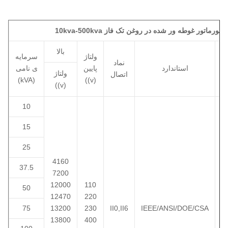
10kva-5 ترانسفورماتور غوطه ور شده در روغن تک فاز
ت
بالا
ولتاژ
سرمایه
نماد
استاندارد
پایین
ی نامی
ولتاژ
اتصال
(kVA)
((v)
((v)
10
15
25
4160
37.5
7200
12000
110
50
12470
220
75
13200
230
II0,II6
IEEE/ANSI/DOE/CSA
13800
400