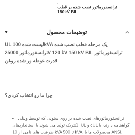
,
ترانسفورماتور نصب شده بر قطب
150kV BIL
توضیحات محصول
UL لیست شده 100kVA یک مرحله قطب نصب شده
ترانسفورماتور 25000V تا 120V 150 kV BIL ترانسفورماتور
قدرت غوطه ور شده روغن
چرا ما رو انتخاب کردي؟
ترانسفورماتورهای نصب شده بر روی ستونی که توسط وینلی
الکتریک تولید می شوند با استانداردهای UL و cUL گواهینامه دارند، با
ظرفیت های نامی از 10 kVA تا 500 kVA. محصولات ما با ANSI،