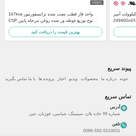
VIDEO
نسفورماتور تک فاز 75 کیلوولت آمپر
167kva واحد فاز قطب نصب شده ترانسفورمور
24940GrdY/14400V تا 120/240V برای توزیع
CSP نوع توزیع غوطه ور شده روغن مرحله پایین
روستایی
4160v به 480v
بهترین قیمت را دریافت کنید
پيوند سريع
خونه
درباره ما
محصولات
ویدیو
اخبار
پرونده ها
با ما تماس بگیرید
تماس سریع
آدرس
شماره 99 جاده یلان، سیمینگ، شیامین، فوژیان، چین
تلفن
0086-592-5510031