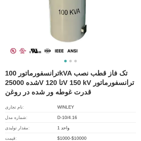
ترانسفورماتور 100kVA تک فاز قطب نصب
شده 25000V تا 120V 150 kV ترانسفورماتور
قدرت غوطه ور شده در روغن
WINLEY
نام تجاری:
D-10/4.16
شماره مدل:
1 واحد
مقدار تولیدی:
$1000-$10000
قیمت: