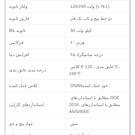
120/240 ولت (L-N-L)
ولتاژ ثانویه
دو خط پیچ و تاب تک فاز
فازور ثانویه
30 کیلو ولت
BIL ثانویه
۶۰ هرتز
فرکانس
۶۵ درجه سانتیگراد
افزایش دما
کلاس E عایق بندی - 120°C،
درجه بندی عایق بندی
248°F
ONAN؛ خود خنک کننده
کلاس خنک کننده
مطابق با استانداردهای DOE
2016، مطابق با استانداردهای
استانداردهای کارایی
ANSI/IEEE
مس
مواد پیچ و خم