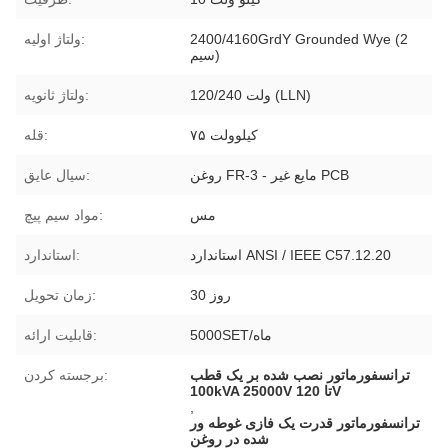
2400/4160GrdY Grounded Wye (2
ولتاژ اولیه:
سیم)
120/240 ولت (LLN)
ولتاژ ثانویه:
۷۵ کیلوولت
قله:
روغن FR-3 - مایع غیر PCB
سیال عایق:
مس
مواد سیم پیچ:
استاندارد ANSI / IEEE C57.12.20
استاندارد:
30 روز
زمان تحویل:
5000SET/ماه
قابلیت ارائه:
ترانسفورماتور نصب شده بر یک قطب
برجسته کردن:
100kVA 25000V تا 120V
,
ترانسفورماتور قدرت یک فازی غوطه ور
شده در روغن