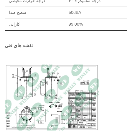
۴۰ درجه سانتیگراد
درجه حرارت محیطی
50dBA
سطح صدا
99.00%
کارایی
نقشه های فنی