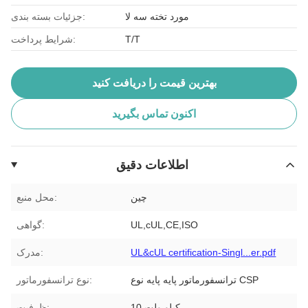
مورد تخته سه لا
جزئیات بسته بندی:
T/T
شرایط پرداخت:
بهترین قیمت را دریافت کنید
اکنون تماس بگیرید
اطلاعات دقیق
چین
محل منبع:
UL,cUL,CE,ISO
گواهی:
UL&cUL certification-Singl...er.pdf
مدرک:
ترانسفورماتور پایه پایه نوع CSP
نوع ترانسفورماتور:
10 کیلو ولت
ظرفیت: