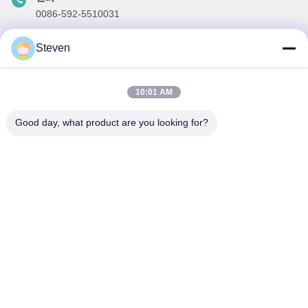
0086-592-5510031
이메일
Steven
steven@winley-electric.com
10:01 AM
우리 뉴스레터
Good day, what product are you looking for?
할인 및 더 많은 정보를 얻기 위해 뉴스레터에 가입하십시오.
이메일 보내기