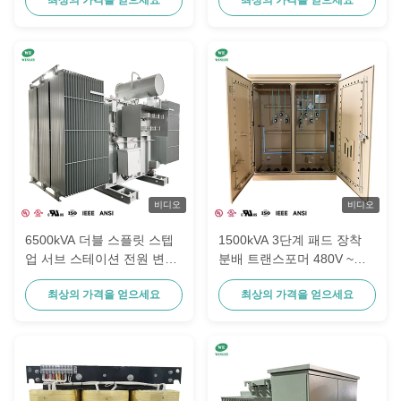
비디오
비디오
6500kVA 더블 스플릿 스텝
1500kVA 3단계 패드 장착
업 서브 스테이션 전원 변압
분배 트랜스포머 480V ~
기 480V에서 13.8kV IEC
416Y / 240V 데이터 센터에
최상의 가격을 얻으세요
최상의 가격을 얻으세요
60076
대한 ANSI / IEEE 표준