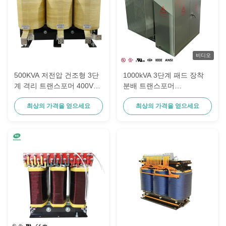
비디오
500KVA 저전압 건조형 3단
1000kVA 3단계 패드 장착
계 격리 트랜스포머 400V에
분배 트랜스포머
서 480V까지
24940Y/14400V ~
최상의 가격을 얻으세요
최상의 가격을 얻으세요
480Y/277V UL 목록