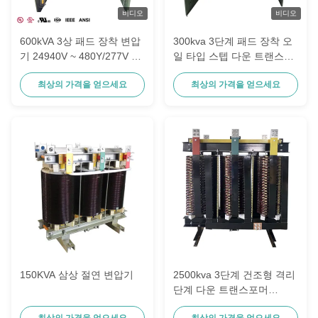
비디오
비디오
600kVA 3상 패드 장착 변압
300kva 3단계 패드 장착 오
기 24940V ~ 480Y/277V 데
일 타입 스텝 다운 트랜스포
드 프론트 스텝다운 변압기
머 12470v ~ 208v
최상의 가격을 얻으세요
최상의 가격을 얻으세요
DOE 2016 효율성
150KVA 삼상 절연 변압기
2500kva 3단계 건조형 격리
단계 다운 트랜스포머
Nema3r 480v ~ 220v
최상의 가격을 얻으세요
최상의 가격을 얻으세요