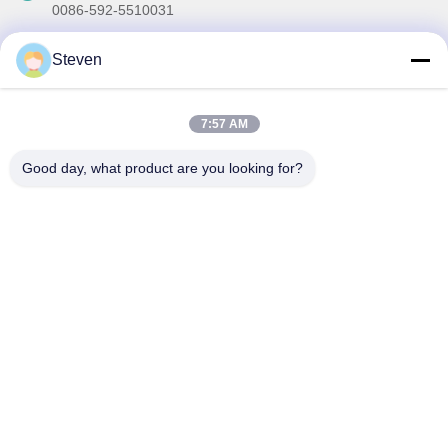
0086-592-5510031
メール
Steven
steven@winley-electric.com
7:57 AM
私たちのニュースレター
Good day, what product are you looking for?
ニュースレターへの購読は,割引などで可能です.
メールを送信する