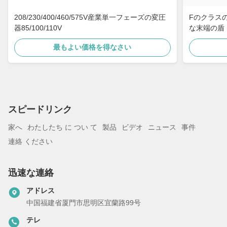
208/230/400/460/575V産業単一フェーズの変圧
Fのクラスの
器85/100/110V
な末端の盾
最もよい価格を得なさい
スピードリンク
家へ
わたしたち に つい て
製品
ビデオ
ニュース
事件
連絡 ください
迅速な連絡
アドレス
中国福建省厦門市思明区宜蘭路99号
テレ