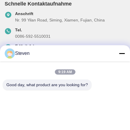
Schnelle Kontaktaufnahme
Anschrift
Nr. 99 Yilan Road, Siming, Xiamen, Fujian, China
Tel.
0086-592-5510031
E-Mail-Adresse
steven@winley-electric.com
Steven
9:19 AM
Unser Newsletter
Good day, what product are you looking for?
Abonnieren Sie unseren Newsletter für Rabatte und mehr.