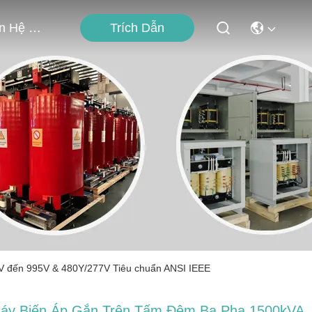
Trích Dẫn
Liên Hệ Với Chúng Tôi
kV đến 995V & 480Y/277V Tiêu chuẩn ANSI IEEE
áy Biến Áp Gắn Trên Tấm Đệm Ba Pha 1500kVA