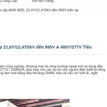
 Cung Cấp:
500 Bộ/tháng
hứ cấp ANSI IEEE
, 
21.6Y/12.47DkV đến 995V biến áp
ép 21,6Y/12,47DkV đến 995V & 480Y/277V Tiêu
iện công nghiệp, thương mại và công trường ngoài trời sử dụng đầu
277V / 1000kVA, phù hợp cho các dự án cần nguồn điện thiết bị riêng
hống làm mát bằng dầu khoáng ONAN, bảo vệ cầu chì lưỡi lê, ngắt