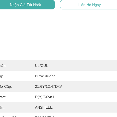
Nhận Giá Tốt Nhất
Liên Hệ Ngay
hận:
UL/cUL
g:
Bước Xuống
Sơ Cấp:
21,6Y/12,47DkV
tơ:
D(Y)/d0yn1
ẩn:
ANSI IEEE