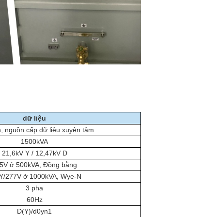
dữ liệu
, nguồn cấp dữ liệu xuyên tâm
1500kVA
21,6kV Y / 12,47kV D
5V ở 500kVA, Đồng bằng
Y/277V ở 1000kVA, Wye-N
3 pha
60Hz
D(Y)/d0yn1