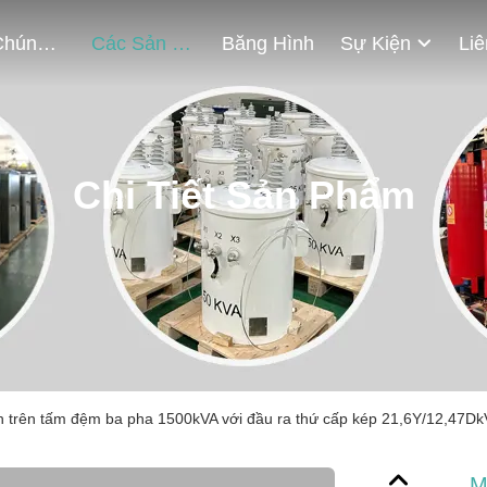
Về Chúng Tôi
Các Sản Phẩm
Băng Hình
Sự Kiện
Chi Tiết Sản Phẩm
n trên tấm đệm ba pha 1500kVA với đầu ra thứ cấp kép 21,6Y/12,47D
M