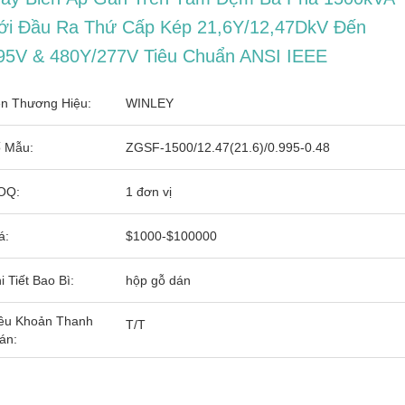
ới Đầu Ra Thứ Cấp Kép 21,6Y/12,47DkV Đến
95V & 480Y/277V Tiêu Chuẩn ANSI IEEE
n Thương Hiệu:
WINLEY
 Mẫu:
ZGSF-1500/12.47(21.6)/0.995-0.48
OQ:
1 đơn vị
á:
$1000-$100000
i Tiết Bao Bì:
hộp gỗ dán
ều Khoản Thanh
T/T
án: