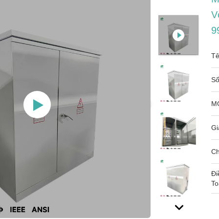
V
9
Tê
Số
M
Gi
Ch
Đi
To