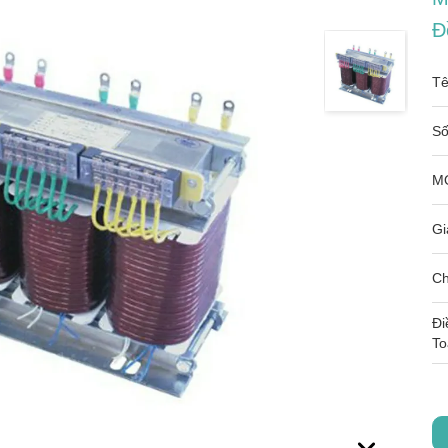
Đ
Tê
Số
M
Gi
Ch
Đi
To