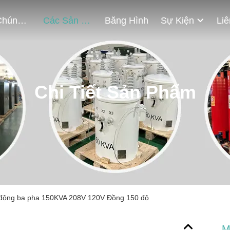
Về Chúng Tôi
Các Sản Phẩm
Băng Hình
Sự Kiện
Chi Tiết Sản Phẩm
 động ba pha 150KVA 208V 120V Đồng 150 độ
M