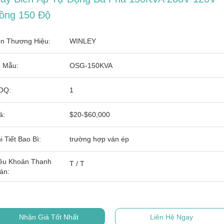
ồng 150 Độ
n Thương Hiệu:
WINLEY
 Mẫu:
OSG-150KVA
OQ:
1
á:
$20-$60,000
i Tiết Bao Bì:
trường hợp ván ép
ều Khoản Thanh
T / T
án:
Nhận Giá Tốt Nhất
Liên Hệ Ngay