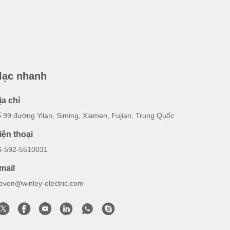
 lạc nhanh
ịa chỉ
ố 99 đường Yilan, Siming, Xiamen, Fujian, Trung Quốc
iện thoại
6-592-5510031
mail
teven@winley-electric.com