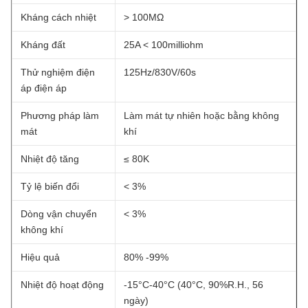
Kháng cách nhiệt
> 100MΩ
Kháng đất
25A < 100milliohm
Thử nghiệm điện
125Hz/830V/60s
áp điện áp
Phương pháp làm
Làm mát tự nhiên hoặc bằng không
mát
khí
Nhiệt độ tăng
≤ 80K
Tỷ lệ biến đổi
< 3%
Dòng vận chuyển
< 3%
không khí
Hiệu quả
80% -99%
Nhiệt độ hoạt động
-15°C-40°C (40°C, 90%R.H., 56
ngày)