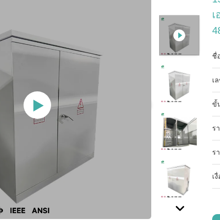
เ
4
ชื
เล
ขั้
รา
รา
เง