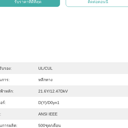
รับราคาที่ดีที่สุด
ติดต่อตอนนี้
รับรอง:
UL/cUL
นการ:
หลีกทาง
ฟ้าหลัก:
21.6Y/12.47DkV
อร์:
D(Y)/d0yn1
:
ANSI IEEE
นการผลิต:
500ชุด/เดือน