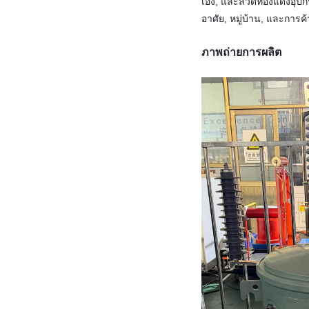
เอง, และลวดทองแดงอุปกรณ์
อาศัย, หมู่บ้าน, และการค้
ภาพถ่ายการผลิต