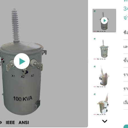
3
จ
ชื
เล
ขั้
รา
รา
เง