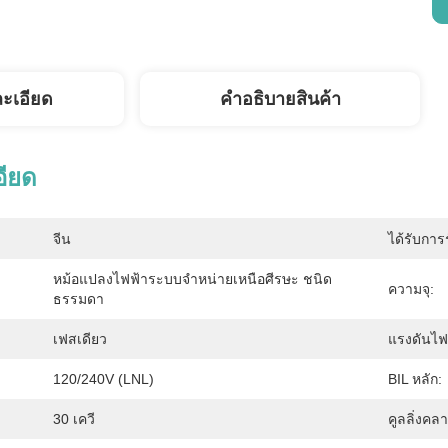
ละเอียด
คําอธิบายสินค้า
อียด
จีน
ได้รับการ
หม้อแปลงไฟฟ้าระบบจำหน่ายเหนือศีรษะ ชนิด
ความจุ:
ธรรมดา
เฟสเดียว
แรงดันไฟ
120/240V (LNL)
BIL หลัก:
30 เควี
คูลลิ่งคล