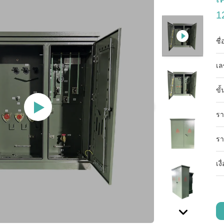
1
ชื
เล
ขั้
รา
รา
เง