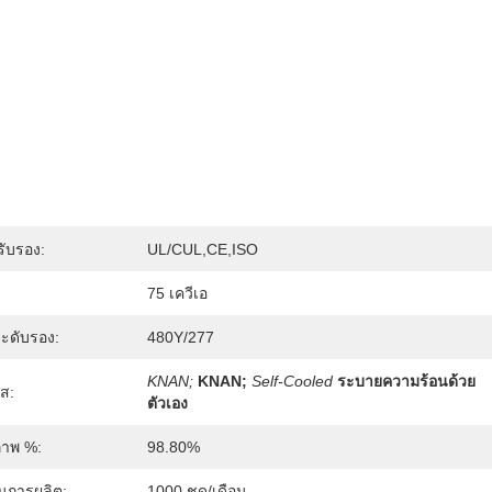
รับรอง:
UL/cUL,CE,ISO
75 เควีเอ
ะดับรอง:
480Y/277
KNAN;
KNAN;
Self-Cooled
ระบายความร้อนด้วย
าส:
ตัวเอง
ภาพ %:
98.80%
นการผลิต:
1000 ชุด/เดือน