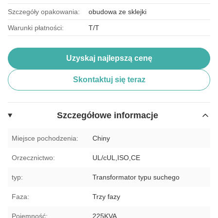
Szczegóły opakowania:
obudowa ze sklejki
Warunki płatności:
T/T
Uzyskaj najlepszą cenę
Skontaktuj się teraz
Szczegółowe informacje
Miejsce pochodzenia:
Chiny
Orzecznictwo:
UL/cUL,ISO,CE
typ:
Transformator typu suchego
Faza:
Trzy fazy
Pojemność:
225KVA