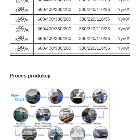
10KVA
SG-
660/400/380/200
380/220/110/36
Yyn0/Y/d/D
15KVA
Elektrownia
Stacje pompowe, systemy
pomocnicza
pomocnicze obiektów, panele
SG-
660/400/380/200
380/220/110/36
Yyn0/Y/d/D
20KVA
infrastruktury
zasilania na miejscu
SG-
660/400/380/200
380/220/110/36
Yyn0/Y/d/D
30KVA
SG-
660/400/380/200
380/220/110/36
Yyn0/Y/d/D
50KVA
SG-
660/400/380/200
380/220/110/36
Yyn0/Y/d/D
80KVA
SG-
660/400/380/200
380/220/110/36
Yyn0/Y/d/D
100KVA
Proces produkcji