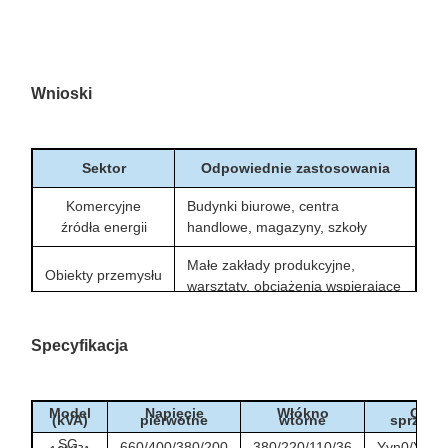
Wnioski
Sektor
Odpowiednie zastosowania
Komercyjne
Budynki biurowe, centra
źródła energii
handlowe, magazyny, szkoły
Małe zakłady produkcyjne,
Obiekty przemysłu
warsztaty, obciążenia wspierające
lekkiego
procesy
Specyfikacja
Punkty dystrybucyjne własności
Punkty obsługi
klienta, przekształcanie mocy
klienta
wejściowej
Model
Napięcie
Włókno
Grup
(kVA)
pierwotne
wtórne
sprzęga
Sieci dystrybucji
Instalacje przetworników
SG-
na zewnątrz
zamkniętych na zewnątrz
660/400/380/200
380/220/110/36
Yyn0/Y/d/D