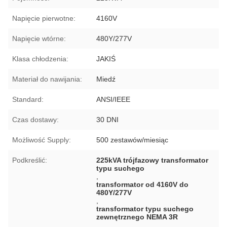
Napięcie pierwotne:
4160V
Napięcie wtórne:
480Y/277V
Klasa chłodzenia:
JAKIŚ
Materiał do nawijania:
Miedź
Standard:
ANSI/IEEE
Czas dostawy:
30 DNI
Możliwość Supply:
500 zestawów/miesiąc
Podkreślić:
225kVA trójfazowy transformator
typu suchego
,
transformator od 4160V do
480Y/277V
,
transformator typu suchego
zewnętrznego NEMA 3R