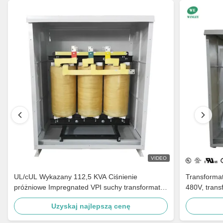
VIDEO
UL/cUL Wykazany 112,5 KVA Ciśnienie
Transformat
próżniowe Impregnated VPI suchy transformator
480V, trans
typu 240V do 480V Spełnić DOE 2016
transformat
Uzyskaj najlepszą cenę