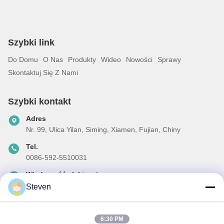
Szybki link
Do Domu
O Nas
Produkty
Wideo
Nowości
Sprawy
Skontaktuj Się Z Nami
Szybki kontakt
Adres
Nr. 99, Ulica Yilan, Siming, Xiamen, Fujian, Chiny
Tel.
0086-592-5510031
Wiadomość elektroniczna
steven@winley-electric.com
Steven
6:30 PM