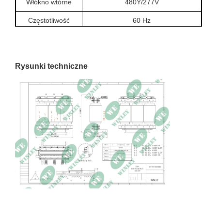
Włókno wtórne
480Y/277V
Częstotliwość
60 Hz
Grupa wektorów
D/Y
Metoda
AN
Rysunki techniczne
chłodzenia
Materiał
Miedź
nawijania
Klasa izolacji
220°C / klasa C
Wzrost
150°C
temperatury
Impedancja
40,02 proc.
Wymiary
510,18 × 29,53 × 62,99 cali
Waga
2046 funtów