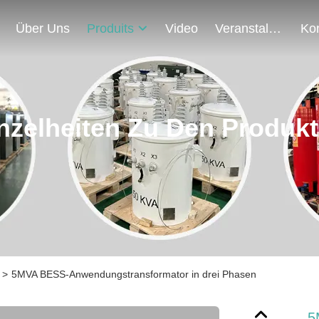
Über Uns
Produits
Video
Veranstaltungen
nzelheiten Zu Den Produk
>
5MVA BESS-Anwendungstransformator in drei Phasen
5