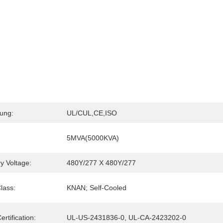
rung:
UL/cUL,CE,ISO
5MVA(5000KVA)
y Voltage:
480Y/277 X 480Y/277
lass:
KNAN; Self-Cooled
rtification:
UL-US-2431836-0, UL-CA-2423202-0