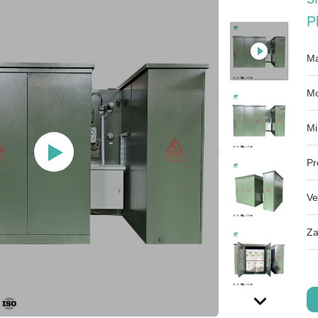
P
Ma
Mo
Mi
Pr
Ve
Za