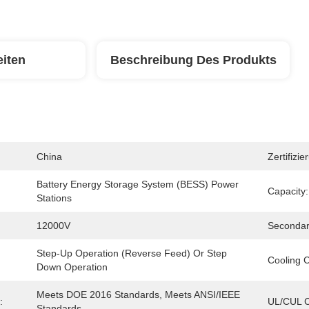
eiten
Beschreibung Des Produkts
China
Zertifizie
Battery Energy Storage System (BESS) Power 
Capacity:
Stations
12000V
Secondar
Step-Up Operation (Reverse Feed) Or Step 
Cooling C
Down Operation
Meets DOE 2016 Standards, Meets ANSI/IEEE 
:
UL/cUL Ce
Standards