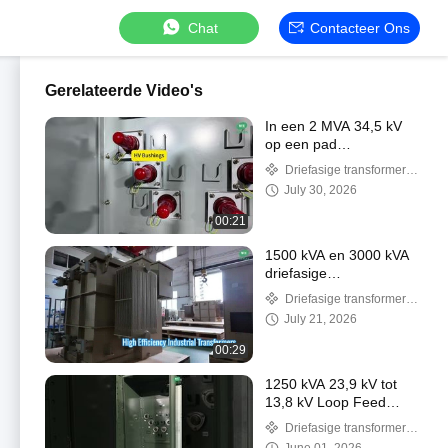
Chat
Contacteer Ons
Gerelateerde Video's
In een 2 MVA 34,5 kV
op een pad
gemonteerde
Driefasige transformer
transformator | Loop-
op pad
July 30, 2026
Feed-ontwerp
00:21
1500 kVA en 3000 kVA
driefasige
isolatietransformatoren
Driefasige transformer
op pad
op pad
July 21, 2026
00:29
1250 kVA 23,9 kV tot
13,8 kV Loop Feed
Dead Front Pad
Driefasige transformer
Mounted Transformer
op pad