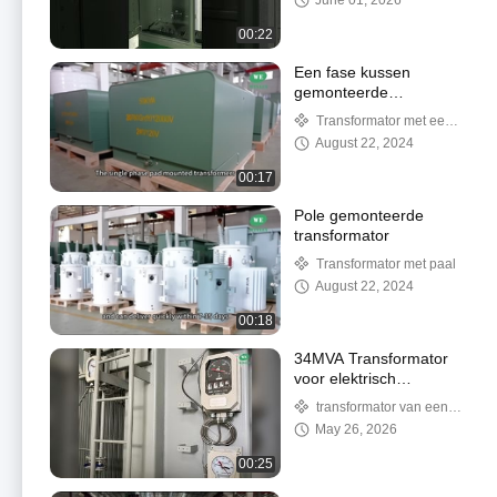
June 01, 2026
ANSI IEEE-normen
#factory
00:22
Een fase kussen
gemonteerde
transformator
Transformator met een
enkelfasegeld
August 22, 2024
00:17
Pole gemonteerde
transformator
Transformator met paal
August 22, 2024
00:18
34MVA Transformator
voor elektrisch
onderstation 11KV
transformator van een
Isolatietransformator
onderstation
May 26, 2026
304 SS NEMA 4X Tank
ANSI IEEE
00:25