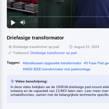
Driefasige transformator
Driefasige transformer op pad
August 22, 2024
Trefwoord:
Driefasige transformer op pad
Taggen:
#
stootkussen opgezette transformator
#
3 Fase Pad ge
#
ANSI IEEE-transformator met padmontage
Video beschrijving:
In deze video bekijken we de 150KVA driefasige pad-mount elek
ontwerp en de capaciteit van 13,8KV laten zien. Leer meer over 
schakelfuncties, samen met de belangrijkste technische specifi