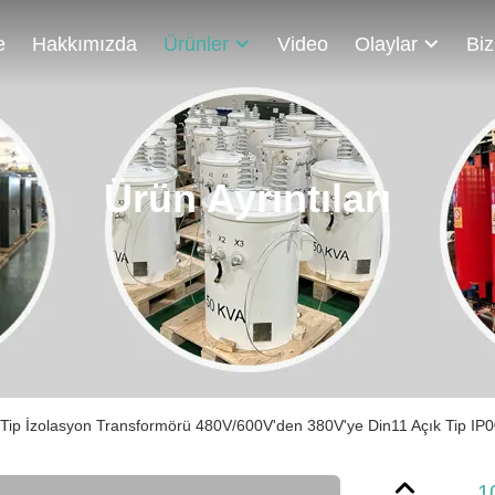
e
Hakkımızda
Ürünler
Video
Olaylar
Ürün Ayrıntıları
Tip İzolasyon Transformörü 480V/600V'den 380V'ye Din11 Açık Tip IP0
1