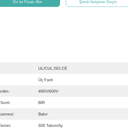
En İyi Fiyatı Alın
Şimdi İletişime Geçin
UL/cUL,ISO,CE
Üç Fazlı
erilim:
480V/600V
ınıfı:
BİR
lzemesi:
Bakır
emini:
500 Takım/ay