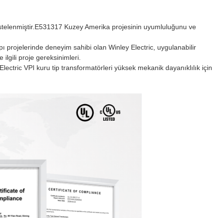
listelenmiştir.E531317 Kuzey Amerika projesinin uyumluluğunu ve
pı projelerinde deneyim sahibi olan Winley Electric, uygulanabilir
ilgili proje gereksinimleri.
ectric VPI kuru tip transformatörleri yüksek mekanik dayanıklılık için