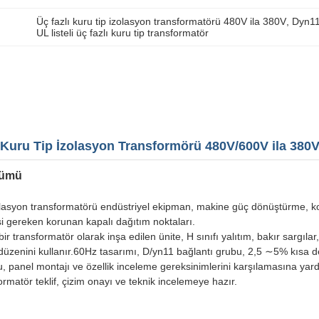
Üç fazlı kuru tip izolasyon transformatörü 480V ila 380V
, 
Dyn11
UL listeli üç fazlı kuru tip transformatör
 Kuru Tip İzolasyon Transformörü 480V/600V ila 380V
nümü
lasyon transformatörü endüstriyel ekipman, makine güç dönüştürme, kont
i gereken korunan kapalı dağıtım noktaları.
i bir transformatör olarak inşa edilen ünite, H sınıfı yalıtım, bakır sargı
nal düzenini kullanır.60Hz tasarımı, D/yn11 bağlantı grubu, 2,5 ∼5% kı
 panel montajı ve özellik inceleme gereksinimlerini karşılamasına y
formatör teklif, çizim onayı ve teknik incelemeye hazır.