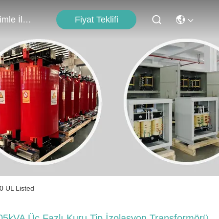
Fiyat Teklifi
Bizimle İletişim
0 UL Listed
05kVA Üç Fazlı Kuru Tip İzolasyon Transformörü