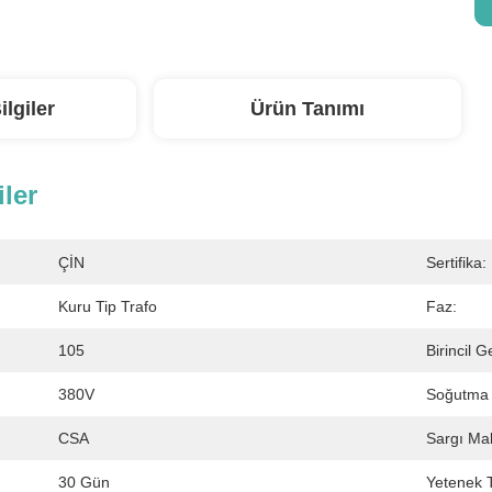
ilgiler
Ürün Tanımı
iler
ÇİN
Sertifika:
Kuru Tip Trafo
Faz:
105
Birincil G
380V
Soğutma S
CSA
Sargı Ma
30 Gün
Yetenek T