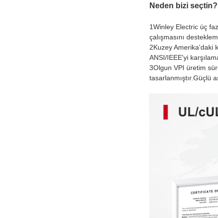
Neden bizi seçtin?
1Winley Electric üç f
çalışmasını destekleme
2Kuzey Amerika'daki ka
ANSI/IEEE'yi karşılama
3Olgun VPI üretim süre
tasarlanmıştır.Güçlü aş