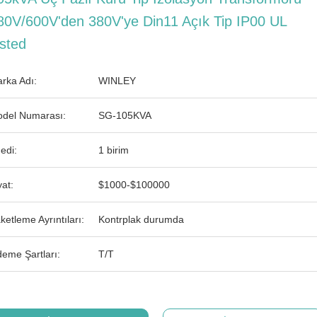
80V/600V'den 380V'ye Din11 Açık Tip IP00 UL
isted
rka Adı:
WINLEY
del Numarası:
SG-105KVA
edi:
1 birim
yat:
$1000-$100000
ketleme Ayrıntıları:
Kontrplak durumda
eme Şartları:
T/T