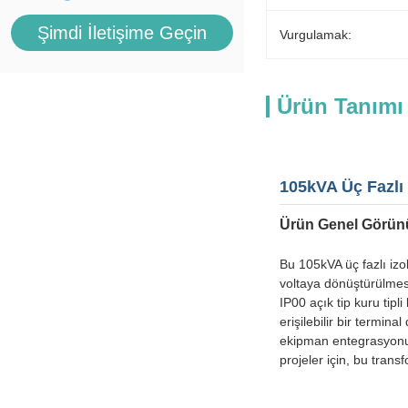
Şimdi İletişime Geçin
Vurgulamak:
Ürün Tanımı
105kVA Üç Fazlı
Ürün Genel Görü
Bu 105kVA üç fazlı izo
voltaya dönüştürülmes
IP00 açık tip kuru tipl
erişilebilir bir termi
ekipman entegrasyonu,
projeler için, bu trans