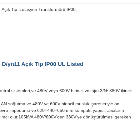
 Açık Tip İzolasyon Transformörü IP00
, 
 D/yn11 Açık Tip IP00 UL Listed
rol sistemleri,ve 480V veya 600V birincil voltajın 3/N~380V ikincil
lar, AN soğutma ve 480V ve 600V birincil musluk işaretleriyle ön
sa devre impedansı ve 620×440×650 mm kompakt yapısı, alıcıların
ardımcı olur.105kVA 480V/600V'den 380V'ye dönüştürülmesi gereken