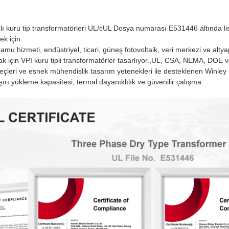
azlı kuru tip transformatörleri UL/cUL Dosya numarası E531446 altında 
k için.
mu hizmeti, endüstriyel, ticari, güneş fotovoltaik, veri merkezi ve altya
k için VPI kuru tipli transformatörler tasarlıyor.,UL, CSA, NEMA, DOE ve 
çleri ve esnek mühendislik tasarım yetenekleri ile desteklenen Winley El
ırı yükleme kapasitesi, termal dayanıklılık ve güvenilir çalışma.