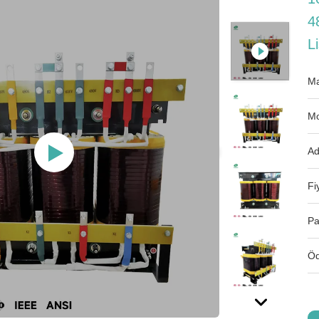
4
L
Ma
Mo
Ad
Fi
Pa
Öd