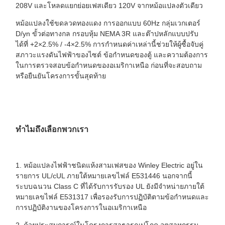
208V และโหลดแยกย่อยเฟสเดียว 120V จากหม้อแปลงตัวเดียว
หม้อแปลงใช้ขดลวดทองแดง การออกแบบ 60Hz กลุ่มเวกเตอร์
D/yn ขั้วต่อทางกล กรอบหุ้ม NEMA 3R และต๊าปหลักแบบปรับ
ได้ที่ +2×2.5% / -4×2.5% การกำหนดค่าเหล่านี้ช่วยให้ผู้ซื้อจับคู่
สภาวะแรงดันไฟฟ้าของไซต์ ข้อกำหนดของตู้ และความต้องการ
ในการตรวจสอบข้อกำหนดของอเมริกาเหนือ ก่อนที่จะสอบถาม
หรือยืนยันโครงการขั้นสุดท้าย
ทำไมถึงเลือกพวกเรา
1. หม้อแปลงไฟฟ้าชนิดแห้งสามเฟสของ Winley Electric อยู่ใน
รายการ UL/cUL ภายใต้หมายเลขไฟล์ E531446 นอกจากนี้
ระบบฉนวน Class C ที่ได้รับการรับรอง UL ยังมีจำหน่ายภายใต้
หมายเลขไฟล์ E531317 เพื่อรองรับการปฏิบัติตามข้อกำหนดและ
การปฏิบัติงานของโครงการในอเมริกาเหนือ
2. ด้วยประสบการณ์ในโครงการสาธารณูปโภค อุตสาหกรรม