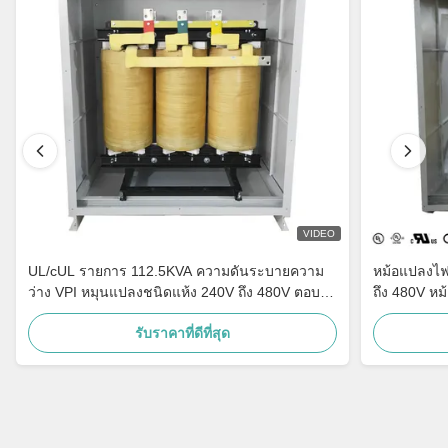
VIDEO
UL/cUL รายการ 112.5KVA ความดันระบายความ
หม้อแปลงไฟ
ว่าง VPI หมุนแปลงชนิดแห้ง 240V ถึง 480V ตอบ
ถึง 480V ห
สนอง DOE 2016
หม้อแปลงจำ
รับราคาที่ดีที่สุด