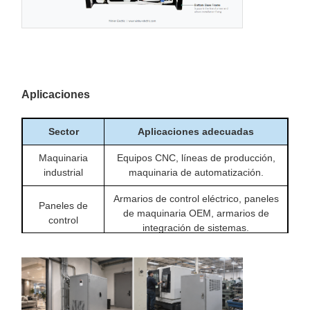
Aplicaciones
Sector
Aplicaciones adecuadas
Maquinaria
Equipos CNC, líneas de producción,
industrial
maquinaria de automatización.
Armarios de control eléctrico, paneles
Paneles de
de maquinaria OEM, armarios de
control
integración de sistemas.
Salas de equipos de instalaciones,
Instalaciones
salas de máquinas, puntos de
comerciales
distribución interiores.
Instalaciones
Talleres, pequeñas plantas,