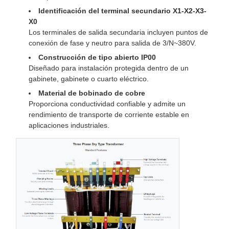
620×440×650mm
generales
Identificación del terminal secundario X1-X2-X3-
X0
Peso
441 kilos
Los terminales de salida secundaria incluyen puntos de
conexión de fase y neutro para salida de 3/N~380V.
Construcción de tipo abierto IP00
Diseñado para instalación protegida dentro de un
gabinete, gabinete o cuarto eléctrico.
Material de bobinado de cobre
Proporciona conductividad confiable y admite un
rendimiento de transporte de corriente estable en
aplicaciones industriales.