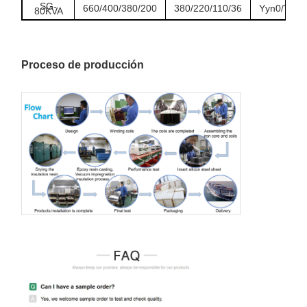
SG-
660/400/380/200
380/220/110/36
Yyn0/Y/d/D
80KVA
SG-
660/400/380/200
380/220/110/36
Yyn0/Y/d/D
100KVA
Proceso de producción