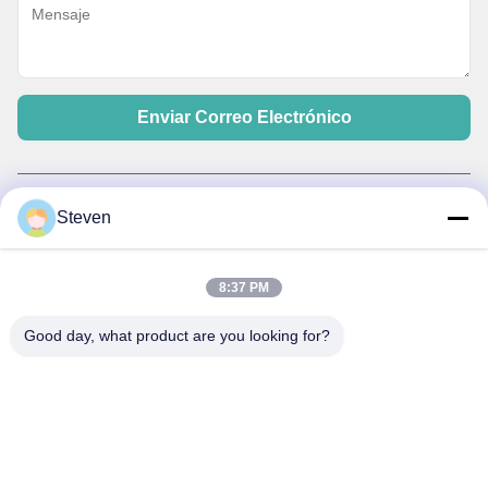
Enviar Correo Electrónico
Política de privacidad
|
Mapa del Sitio
| China buena calidad Transformador
Steven
montado en una plataforma de tres fases Proveedor. Derecho de autor
2021-2026 Xiamen Winley Electric Co.,Ltd . Todos los derechos reservados.
8:37 PM
Good day, what product are you looking for?