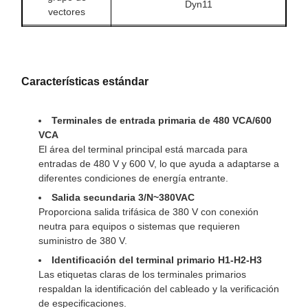
Dyn11
vectores
Método de
UN
enfriamiento
Material de
Características estándar
Cobre
bobinado
Clase de
Terminales de entrada primaria de 480 VCA/600
Clase H
aislamiento
VCA
El área del terminal principal está marcada para
Pérdida sin
entradas de 480 V y 600 V, lo que ayuda a adaptarse a
486W
carga
diferentes condiciones de energía entrante.
Salida secundaria 3/N~380VAC
Pérdida de
2622W
Proporciona salida trifásica de 380 V con conexión
carga
neutra para equipos o sistemas que requieren
Impedancia de
suministro de 380 V.
2,5-5%
cortocircuito
Identificación del terminal primario H1-H2-H3
Las etiquetas claras de los terminales primarios
Eficiencia
≥97,12%
respaldan la identificación del cableado y la verificación
de especificaciones.
Dimensiones