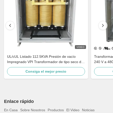
VIDEO
UL/cUL Listado 112.5KVA Presión de vacío
Transformad
Impregnado VPI Transformador de tipo seco de
240 V a 480
240V a 480V Cumple con DOE 2016
media tensi
Consiga el mejor precio
Enlace rápido
En Casa
Sobre Nosotros
Productos
El Video
Noticias