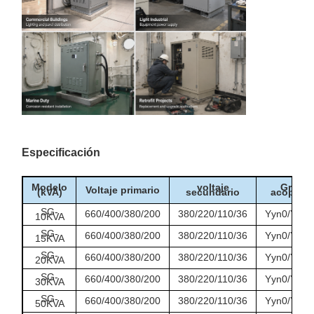
industriales
suministro de energía para equipos
ligeras
de procesamiento.
Coincidencia de voltaje de equipos
Proyectos de
importados, integración de equipos
modernización
de 380 V en sistemas de 480 V/600 V
Bancos de pruebas, sistemas de
Sistemas de
pruebas de aceptación en fábrica,
prueba y
puesta en servicio temporal de
producción.
Especificación
equipos
Modelo
voltaje
Grupo 
Voltaje primario
(kVA)
secundario
acoplami
SG-
660/400/380/200
380/220/110/36
Yyn0/Y/d/D
10KVA
SG-
660/400/380/200
380/220/110/36
Yyn0/Y/d/D
15KVA
SG-
660/400/380/200
380/220/110/36
Yyn0/Y/d/D
20KVA
SG-
660/400/380/200
380/220/110/36
Yyn0/Y/d/D
30KVA
SG-
660/400/380/200
380/220/110/36
Yyn0/Y/d/D
50KVA